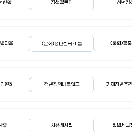
년현황
정책캘린더
청년정
청년다온
(문화)청
(문화)청년센터 이룸
책위원회
청년정책네트워크
거제청년주간
사항
자유게시판
청년제안