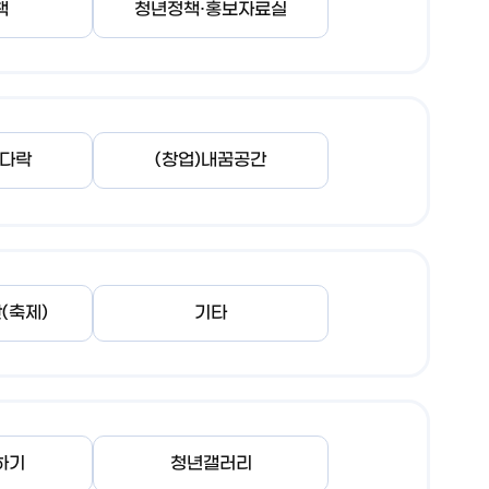
책
청년정책·홍보자료실
춘다락
(창업)내꿈공간
(축제)
기타
하기
청년갤러리