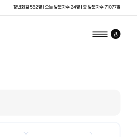
청년회원
552
명 | 오늘 방문자수
24
명 | 총 방문자수
71077
명