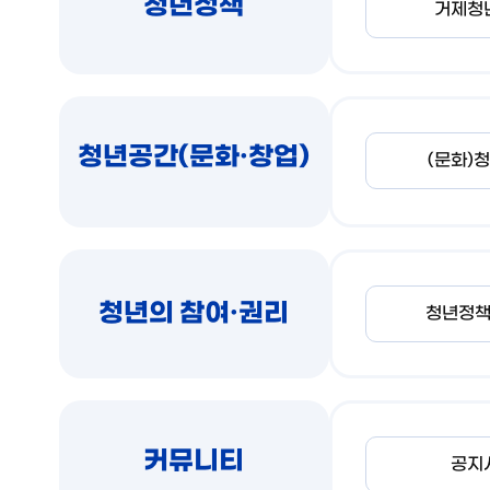
청년정책
거제청
청년공간(문화·창업)
(문화)
청년의 참여·권리
청년정
커뮤니티
공지