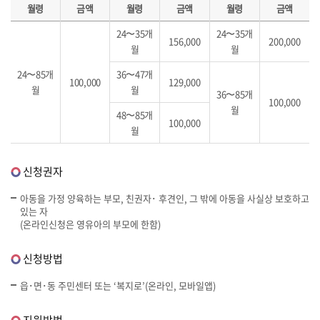
월령
금액
월령
금액
월령
금액
24〜35개
24〜35개
156,000
200,000
월
월
24〜85개
36〜47개
100,000
129,000
월
월
36〜85개
100,000
월
48〜85개
100,000
월
신청권자
아동을 가정 양육하는 부모, 친권자･ 후견인, 그 밖에 아동을 사실상 보호하고
있는 자
(온라인신청은 영유아의 부모에 한함)
신청방법
읍･면･동 주민센터 또는 ‘복지로’(온라인, 모바일앱)