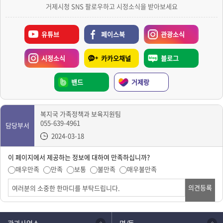
거제시청 SNS 팔로우하고 시정소식을 받아보세요
유튜브
페이스북
관광소식
시정소식
카카오채널
블로그
밴드
거제랑
복지국 가족정책과 보육지원팀
055-639-4961
담당부서
2024-03-18
이 페이지에서 제공하는 정보에 대하여 만족하십니까?
매우만족
만족
보통
불만족
매우불만족
의견등록