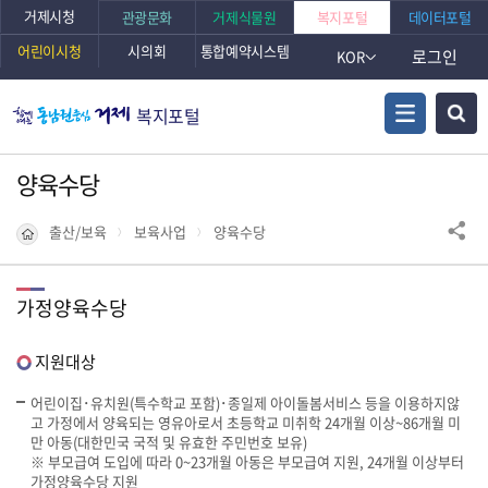
거제시청
관광문화
거제식물원
복지포털
데이터포털
어린이시청
시의회
통합예약시스템
로그인
KOR
복지포털
양육수당
출산/보육
보육사업
양육수당
가정양육수당
지원대상
어린이집･유치원(특수학교 포함)･종일제 아이돌봄서비스 등을 이용하지않
고 가정에서 양육되는 영유아로서 초등학교 미취학 24개월 이상~86개월 미
만 아동(대한민국 국적 및 유효한 주민번호 보유)
※ 부모급여 도입에 따라 0~23개월 아동은 부모급여 지원, 24개월 이상부터
가정양육수당 지원