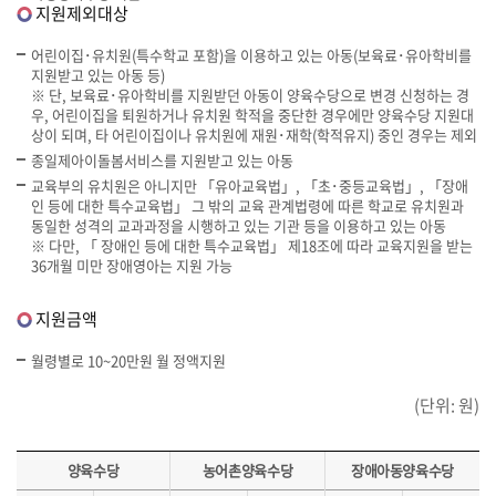
지원제외대상
어린이집･유치원(특수학교 포함)을 이용하고 있는 아동(보육료･유아학비를
지원받고 있는 아동 등)
※ 단, 보육료･유아학비를 지원받던 아동이 양육수당으로 변경 신청하는 경
우, 어린이집을 퇴원하거나 유치원 학적을 중단한 경우에만 양육수당 지원대
상이 되며, 타 어린이집이나 유치원에 재원･재학(학적유지) 중인 경우는 제외
종일제아이돌봄서비스를 지원받고 있는 아동
교육부의 유치원은 아니지만 「유아교육법」, 「초･중등교육법」, 「장애
인 등에 대한 특수교육법」 그 밖의 교육 관계법령에 따른 학교로 유치원과
동일한 성격의 교과과정을 시행하고 있는 기관 등을 이용하고 있는 아동
※ 다만, 「 장애인 등에 대한 특수교육법」 제18조에 따라 교육지원을 받는
36개월 미만 장애영아는 지원 가능
지원금액
월령별로 10~20만원 월 정액지원
(단위: 원)
양육수당
농어촌양육수당
장애아동양육수당