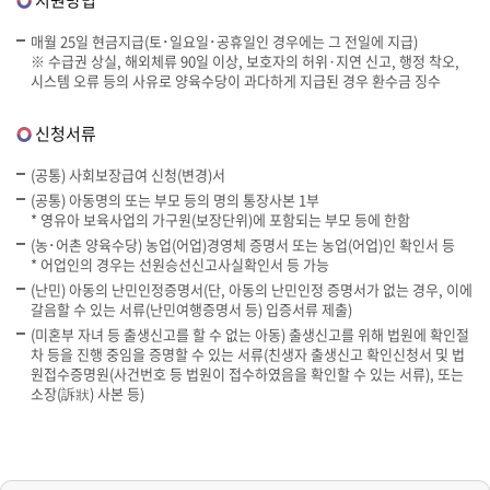
지원방법
매월 25일 현금지급(토･일요일･공휴일인 경우에는 그 전일에 지급)
※ 수급권 상실, 해외체류 90일 이상, 보호자의 허위·지연 신고, 행정 착오,
시스템 오류 등의 사유로 양육수당이 과다하게 지급된 경우 환수금 징수
신청서류
(공통) 사회보장급여 신청(변경)서
(공통) 아동명의 또는 부모 등의 명의 통장사본 1부
* 영유아 보육사업의 가구원(보장단위)에 포함되는 부모 등에 한함
(농･어촌 양육수당) 농업(어업)경영체 증명서 또는 농업(어업)인 확인서 등
* 어업인의 경우는 선원승선신고사실확인서 등 가능
(난민) 아동의 난민인정증명서(단, 아동의 난민인정 증명서가 없는 경우, 이에
갈음할 수 있는 서류(난민여행증명서 등) 입증서류 제출)
(미혼부 자녀 등 출생신고를 할 수 없는 아동) 출생신고를 위해 법원에 확인절
차 등을 진행 중임을 증명할 수 있는 서류(친생자 출생신고 확인신청서 및 법
원접수증명원(사건번호 등 법원이 접수하였음을 확인할 수 있는 서류), 또는
소장(訴狀) 사본 등)