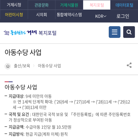
거제시청
관광문화
거제식물원
복지포털
데이터포털
어린이시청
시의회
통합예약시스템
로그인
KOR
복지포털
아동수당 사업
출산/보육
아동수당 사업
아동수당 사업
지급대상
: 9세 미만의 아동
※ 연 1세씩 단계적 확대: ('26)9세 → ('27)10세 → ('28)11세 → ('29)12
세 → ('30)13세 미만
국적 및 요건
: 대한민국 국적 보유 및 「주민등록법」에 따른 주민등록번호
가 정상적으로 부여된 아동
지급금액
: 수급아동 1인당 월 10.5만원
지급방식
: 현급 지급(계좌 이체) 원칙