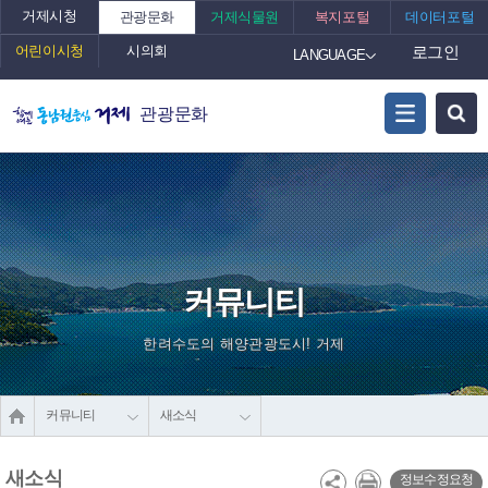
거제시청
관광문화
거제식물원
복지포털
데이터포털
어린이시청
시의회
로그인
LANGUAGE
관광문화
커뮤니티
한려수도의 해양관광도시! 거제
커뮤니티
새소식
새소식
정보수정요청