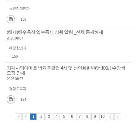
노인장애인과
158
(해제)해수욕장 입수통제 상황 알림 _전체 통제해제
2026.08.07
해양항만과
156
거제시영어마을 방과후클럽 4차 및 성인회화반(9~10월) 수강생
모집 안내
2026.08.07
평생교육과
134
1
2
3
4
5
6
7
8
9
10