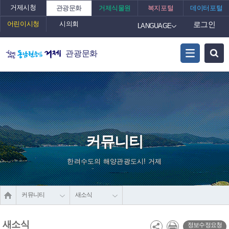
거제시청
관광문화
거제식물원
복지포털
데이터포털
어린이시청
시의회
로그인
LANGUAGE
관광문화
커뮤니티
한려수도의 해양관광도시! 거제
커뮤니티
새소식
새소식
정보수정요청