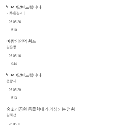
답변드립니다.
기후환경과
26.05.26
510
바람의언덕 횡포
김은동
26.05.16
944
답변드립니다.
관광과
26.05.29
513
숲소리공원 동물학대가 의심되는 정황
김혜선
26.05.11