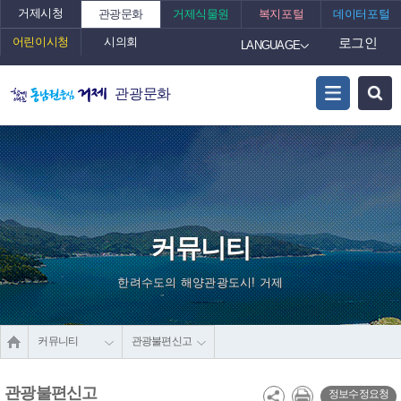
거제시청
관광문화
거제식물원
복지포털
데이터포털
어린이시청
시의회
로그인
LANGUAGE
관광문화
커뮤니티
한려수도의 해양관광도시! 거제
커뮤니티
관광불편신고
관광불편신고
정보수정요청