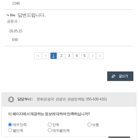
1046
답변드립니다.
공원과
26.05.15
690
1
2
3
4
5
담당부서 :
문화관광국 관광과 관광정책팀
055-639-4161
이 페이지에서 제공하는 정보에 대하여 만족하십니까?
매우만족
만족
보통
불만족
매우불만족