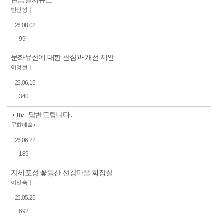
현금결재유도
반민성
26.08.02
99
문화유산에 대한 관심과 개선 제안
이정현
26.06.15
340
답변드립니다.
문화예술과
26.06.22
189
지세포성 꽃동산 선창마을 화장실
이민숙
26.05.25
692