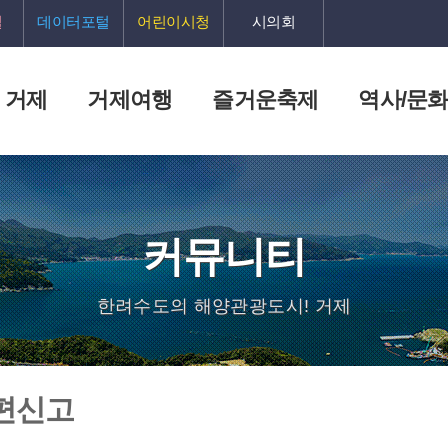
털
데이터포털
어린이시청
시의회
 거제
거제여행
즐거운축제
역사/문
커뮤니티
한려수도의 해양관광도시! 거제
편신고