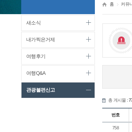
홈
커뮤
새소식
내가찍은거제
여행후기
여행Q&A
관광불편신고
총 게시물 :
7
번호
758