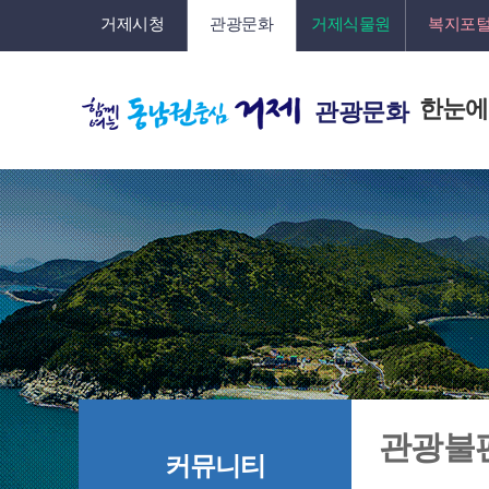
거제시청
관광문화
거제식물원
복지포
한눈에
관광문화
관광불
커뮤니티