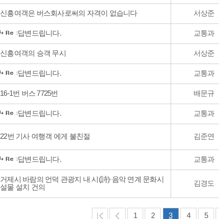
신흥여객은 버스회사로써의 자격이 없습니다
서상준
답변드립니다.
교통과
신흥여객의 승객 무시
서상준
답변드립니다.
교통과
16-1번 버스 7725번
배문규
답변드립니다.
교통과
22번 기사 여행객 에게 불친절
김준연
답변드립니다.
교통과
거제시 바람의 언덕 관광지 내 시(詩)·음악 연계 문화시
김경도
설물 설치 건의
1
2
3
4
5