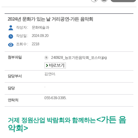
2024년 문화가 있는 날 거리공연-가든 음악회
작성자 :
문화예술과
작성일 :
2024.09.20
조회수 :
2218
첨부파일
240928_능포가든음악회_포스터.jpg
김연아.
담당부서
.
담당
055-639-3395.
연락처
<가든 음
거제 정원산업 박람회와 함께하는
악회>