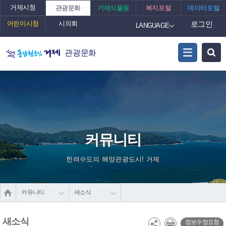
거제시청
관광문화
거제식물원
복지포털
데이터포털
어린이시청
시의회
로그인
LANGUAGE
관광문화
커뮤니티
한려수도의 해양관광도시! 거제
커뮤니티
새소식
새소식
정보수정요청