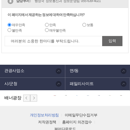
담당부서 :
행정국 정보통신과 정보운영팀
055-639-4021
이 페이지에서 제공하는 정보에 대하여 만족하십니까?
매우만족
만족
보통
불만족
매우불만족
관광사업소
면/동
시/군청
패밀리사이트
배너광장
개인정보처리방침
이메일무단수집거부
저작권정책
홈페이지 의견접수
뷰어다운로드