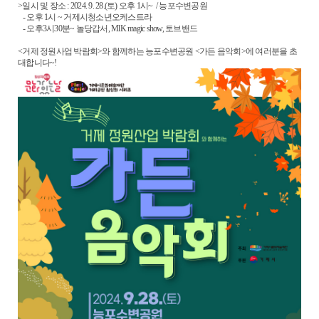
>일시 및 장소 : 2024. 9. 28.(토) 오후 1시~ / 능포수변공원
- 오후 1시 ~ 거제시청소년오케스트라
- 오후3시30분~ 놀당갑서, MlK magic show, 토브밴드
<거제 정원사업 박람회>와 함께하는 능포수변공원 <가든 음악회>에 여러분을 초
대합니다~!