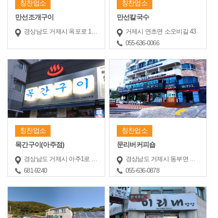
칭찬업소
칭찬업소
만선조개구이
만선칼국수
경상남도 거제시 옥포로 163
거제시 연초면 소오비길 43
055-636-0066
칭찬업소
칭찬업소
목간구이(아주점)
문리버커피숍
경상남도 거제시 아주1로 33
경상남도 거제시 동부면 거제중앙로 3
681-9240
055-636-0878