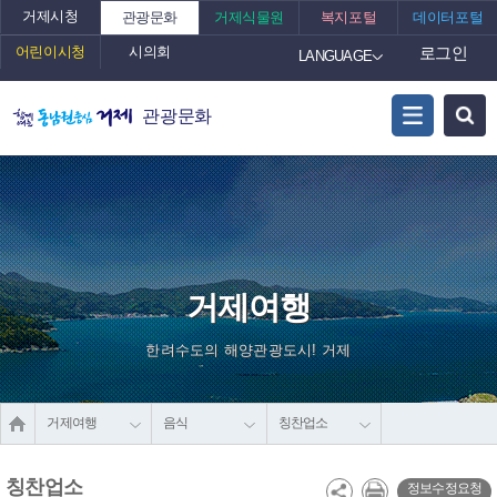
거제시청
관광문화
거제식물원
복지포털
데이터포털
어린이시청
시의회
로그인
LANGUAGE
관광문화
거제여행
한려수도의 해양관광도시! 거제
거제여행
음식
칭찬업소
칭찬업소
정보수정요청