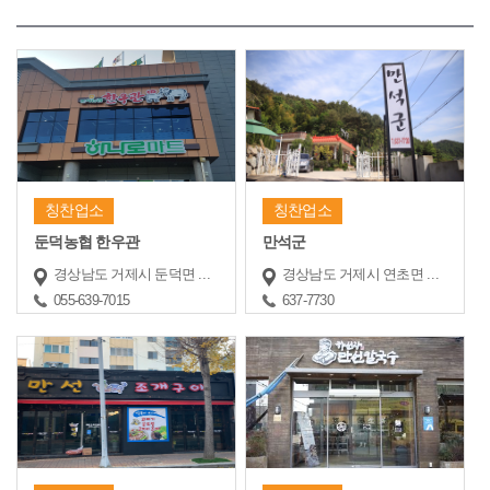
칭찬업소
칭찬업소
둔덕농협 한우관
만석군
경상남도 거제시 둔덕면 거제남서로 4580
경상남도 거제시 연초면 죽동길 50
055-639-7015
637-7730