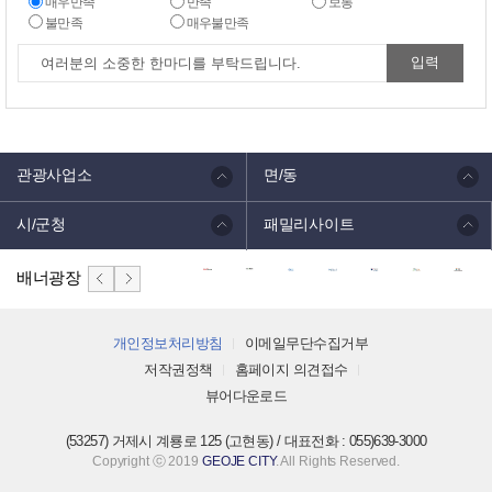
매우만족
만족
보통
불만족
매우불만족
관광사업소
면/동
시/군청
패밀리사이트
배너광장
개인정보처리방침
이메일무단수집거부
저작권정책
홈페이지 의견접수
뷰어다운로드
(53257) 거제시 계룡로 125 (고현동) / 대표전화 : 055)639-3000
Copyright ⓒ 2019
GEOJE CITY
. All Rights Reserved.