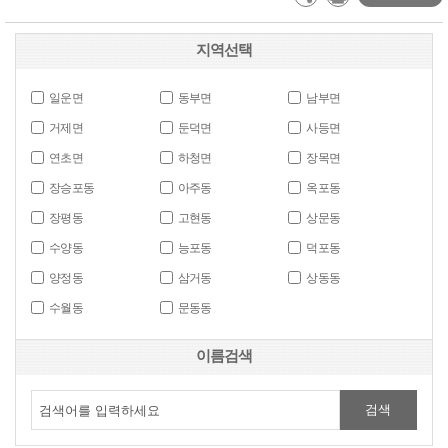
지역선택
일운면
동부면
남부면
거제면
둔덕면
사등면
연초면
하청면
장목면
장승포동
아주동
옥포동
장평동
고현동
상문동
수양동
능포동
덕포동
양정동
삼거동
상동동
수월동
문동동
이름검색