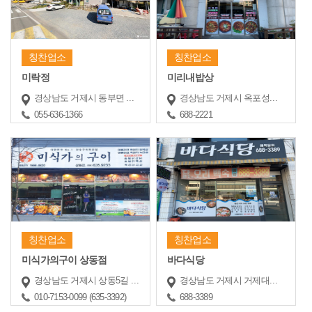
칭찬업소
칭찬업소
미락정
미리내밥상
경상남도 거제시 동부면 동부로 279
경상남도 거제시 옥포성안로2길 23-1
055-636-1366
688-2221
칭찬업소
칭찬업소
미식가의구이 상동점
바다식당
경상남도 거제시 상동5길 11 (상동동)
경상남도 거제시 거제대로 3433-1
010-7153-0099 (635-3392)
688-3389