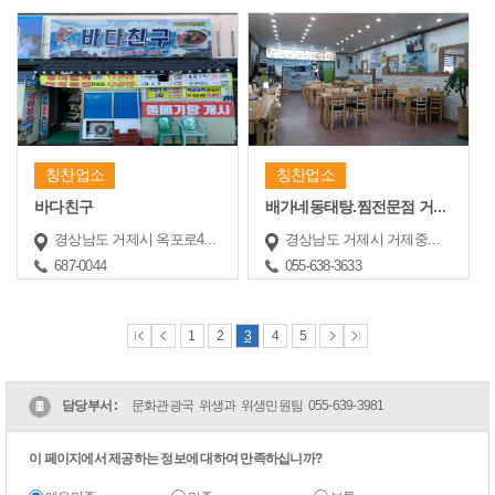
칭찬업소
칭찬업소
바다친구
배가네동태탕.찜전문점 거제점
경상남도 거제시 옥포로4길 32
경상남도 거제시 거제중앙로29길 28 (고현동)
687-0044
055-638-3633
1
2
3
4
5
담당부서 :
문화관광국 위생과 위생민원팀
055-639-3981
이 페이지에서 제공하는 정보에 대하여 만족하십니까?