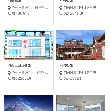
가온펜션
가자펜션
경상남도 거제시 남부면 남부해안로 27
경상남도 거제시 남부면 거제남서로 324-4
017-587-5473
010-3557-1409
가조도신교펜션
거가펜션
경상남도 거제시 사등면 가조로 1128
경상남도 거제시 장목면 거제북로 2720
010-2290-3386
055-635-8181