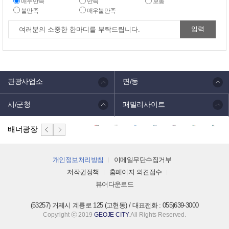
매우만족
만족
보통
불만족
매우불만족
관광사업소
면/동
시/군청
패밀리사이트
배너광장
개인정보처리방침
이메일무단수집거부
저작권정책
홈페이지 의견접수
뷰어다운로드
(53257) 거제시 계룡로 125 (고현동) / 대표전화 : 055)639-3000
Copyright ⓒ 2019
GEOJE CITY
. All Rights Reserved.