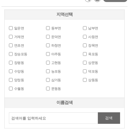
지역선택
일운면
동부면
남부면
거제면
둔덕면
사등면
연초면
하청면
장목면
장승포동
아주동
옥포동
장평동
고현동
상문동
수양동
능포동
덕포동
양정동
삼거동
상동동
수월동
문동동
이름검색