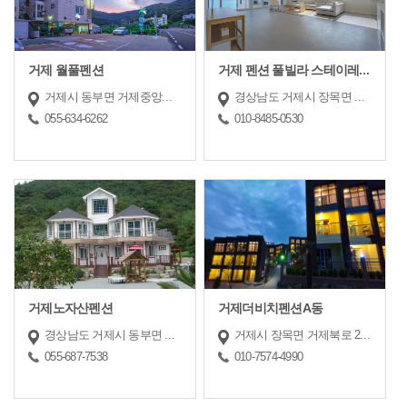
거제 월풀펜션
거제 펜션 풀빌라 스테이레브소유
거제시 동부면 거제중앙로 27
경상남도 거제시 장목면 흥남길 36-1, 1,2,3,4동 거제 펜션 풀빌라 스테이레브소유
055-634-6262
010-8485-0530
거제노자산펜션
거제더비치펜션A동
경상남도 거제시 동부면 구천2길 42-1
거제시 장목면 거제북로 2738-1
055-687-7538
010-7574-4990