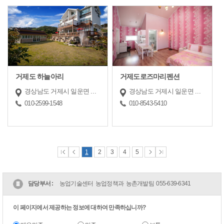
거제도 하늘아리
거제도로즈마리펜션
경상남도 거제시 일운면 와현로 36
경상남도 거제시 일운면 망치2길 8-1
010-2599-1548
010-8543-5410
1
2
3
4
5
담당부서 :
농업기술센터 농업정책과 농촌개발팀
055-639-6341
이 페이지에서 제공하는 정보에 대하여 만족하십니까?