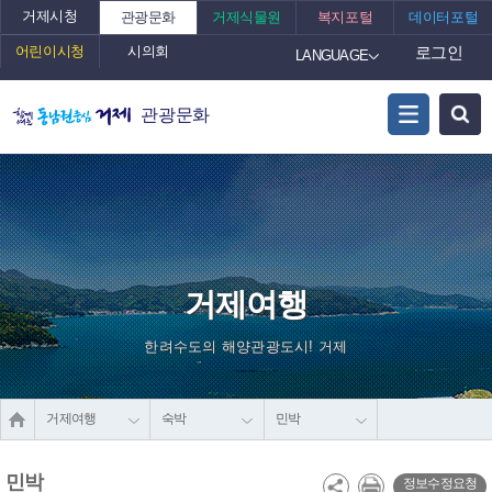
거제시청
관광문화
거제식물원
복지포털
데이터포털
어린이시청
시의회
로그인
LANGUAGE
관광문화
거제여행
한려수도의 해양관광도시! 거제
거제여행
숙박
민박
민박
정보수정요청