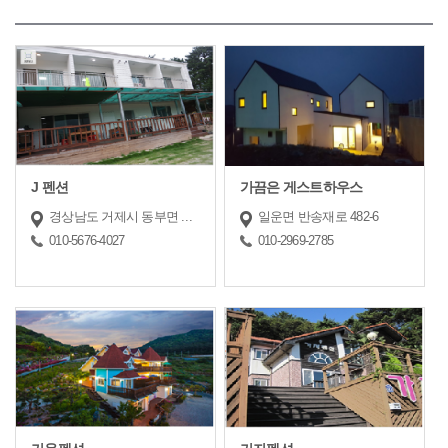
J 펜션
가끔은 게스트하우스
경상남도 거제시 동부면 동부로11길 17-9
일운면 반송재로 482-6
010-5676-4027
010-2969-2785