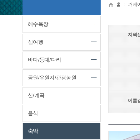
홈
거제
해수욕장
지역
섬여행
바다/등대/다리
공원/유원지/관광농원
산/계곡
이름
음식
숙박