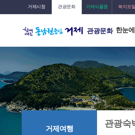
거제시청
관광문화
거제식물원
복지포
한눈에
관광문화
관광숙
거제여행