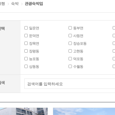
여행
숙박
관광숙박업
일운면
동부면
선택
둔덕면
사등면
장목면
장승포동
장평동
고현동
능포동
덕포동
상동동
수월동
검색