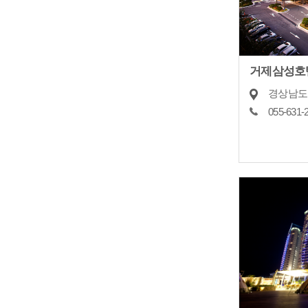
거제삼성호
055-631-