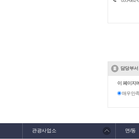
055-682-
담당부서 
이 페이지
매우만
관광사업소
면/동