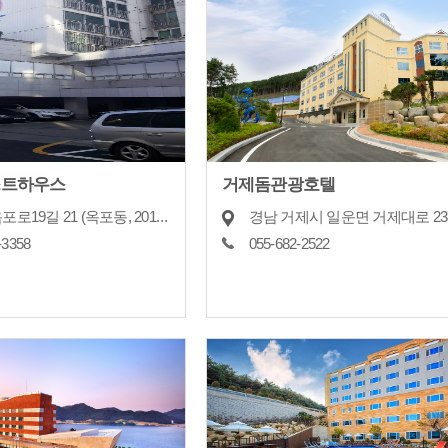
스트하우스
거제돔관광호텔
거제시 옥포로19길 21 (옥포동, 201,202,203호)
경남 거제시 일운면 거제대로 23
-3358
055-682-2522