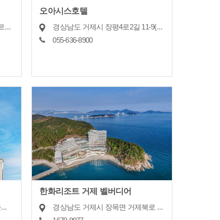
오아시스호텔
경상남도 거제시 장평1로 13, 아르누보호텔 3층 (장평동)
경상남도 거제시 장평4로2길 11-9(장평동)
055-636-8900
한화리조트 거제 벨버디어
경상남도 거제시 능포로 52, 하운드 호텔 장승포점 (장승포동)
경상남도 거제시 장목면 거제북로 2501-40