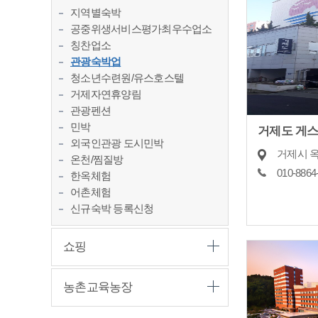
지역별숙박
공중위생서비스평가최우수업소
칭찬업소
관광숙박업
청소년수련원/유스호스텔
거제자연휴양림
관광펜션
민박
거제도 게
외국인관광 도시민박
온천/찜질방
010-8864
한옥체험
어촌체험
신규숙박 등록신청
쇼핑
농촌교육농장