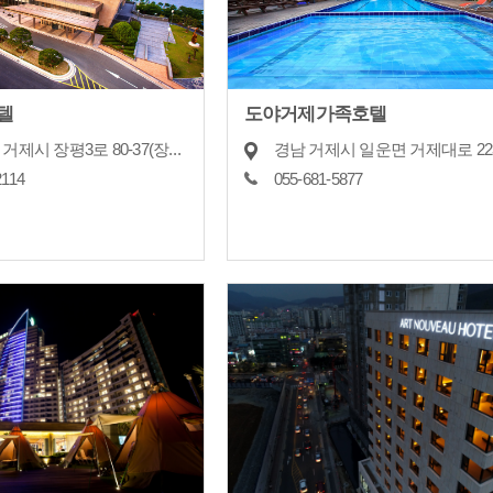
텔
도야거제가족호텔
경상남도 거제시 장평3로 80-37(장평동)
경남 거제시 일운면 거제대로 22
2114
055-681-5877