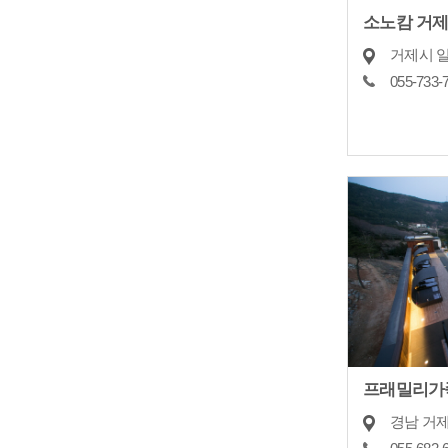
소노캄 거
거제시 일
055-733-
프래밀리가