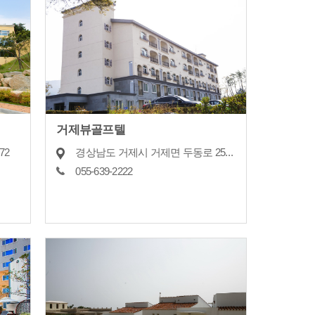
거제뷰골프텔
72
경상남도 거제시 거제면 두동로 259-80, 1~5층
055-639-2222