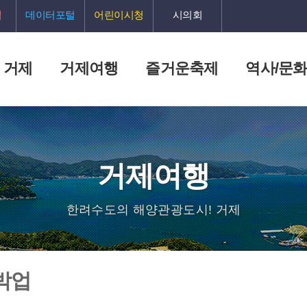
털
데이터포털
어린이시청
시의회
 거제
거제여행
즐거운축제
역사/문
거제여행
한려수도의 해양관광도시! 거제
박업