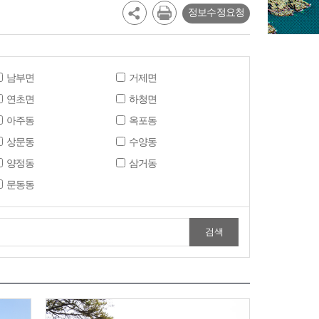
정보수정요청
남부면
거제면
연초면
하청면
아주동
옥포동
상문동
수양동
양정동
삼거동
문동동