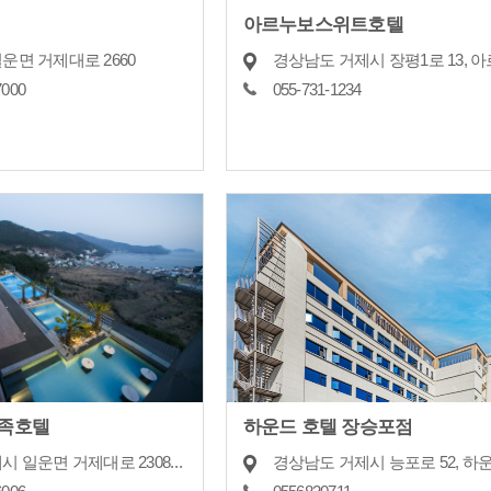
제
아르누보스위트호텔
운면 거제대로 2660
7000
055-731-1234
족호텔
하운드 호텔 장승포점
경남 거제시 일운면 거제대로 2308, 지하1,2지상1,6층