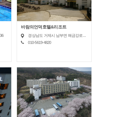
바람의언덕호텔&리조트
36
경상남도 거제시 남부면 해금강로132
010-5619-4820