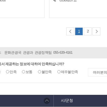
6006
0556820711
1
2
:
문화관광국 관광과 관광정책팀
055-639-4161
에서 제공하는 정보에 대하여 만족하십니까?
족
만족
보통
불만족
매우불만족
시/군청