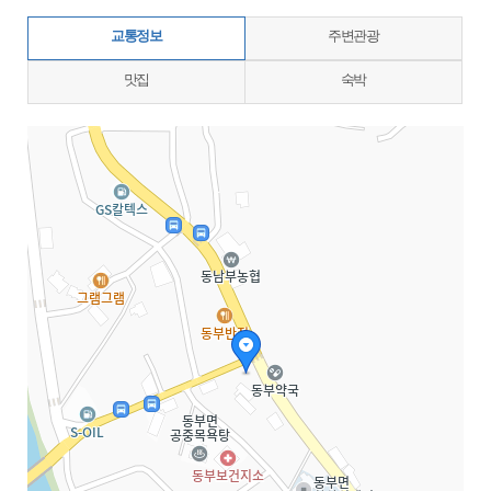
교통정보
주변관광
맛집
숙박
지도삽입 (가로100%)