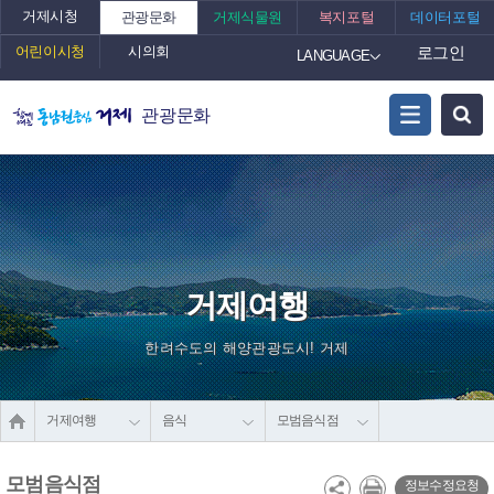
거제시청
관광문화
거제식물원
복지포털
데이터포털
어린이시청
시의회
로그인
LANGUAGE
관광문화
거제여행
한려수도의 해양관광도시! 거제
거제여행
음식
모범음식점
모범음식점
정보수정요청