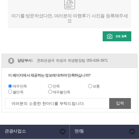
여기를 방문하셨다면, 여러분의 여행후기 사진을 등록해주세
요
포토 등록
담당부서 :
문화관광국 위생과 위생행정팀
055-639-3971
이 페이지에서 제공하는 정보에 대하여 만족하십니까?
매우만족
만족
보통
불만족
매우불만족
관광사업소
면/동