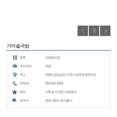
가마솥국밥
분류
모범음식점
주요메뉴
국밥
주소
53331 경상남도 거제시 동부면 동부로 2
연락처
055-632-5363
테마
가족 친구 연인 단체/회식
좌석수
전제 : 52석 테이블 ( )