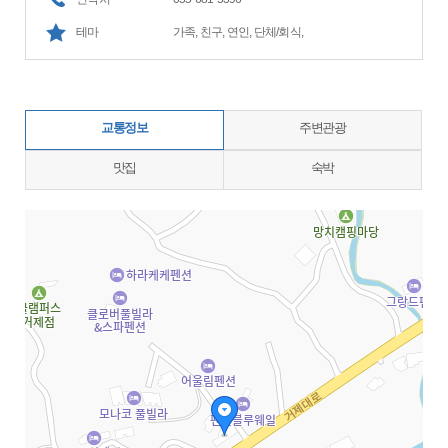
테마
가족, 친구, 연인, 단체/회식,
교통정보
주변관광
맛집
숙박
지도삽입 (가로100%)