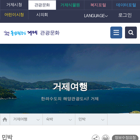
거제시청
관광문화
거제식물원
복지포털
데이터포털
어린이시청
시의회
로그인
LANGUAGE
관광문화
거제여행
한려수도의 해양관광도시! 거제
거제여행
숙박
민박
민박
정보수정요청