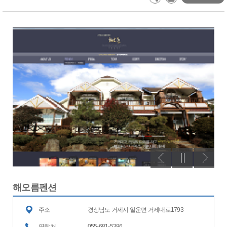
해오름펜션
주소
경상남도 거제시 일운면 거제대로1793
연락처
055-681-5396