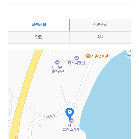
교통정보
주변관광
맛집
숙박
지도삽입 (가로100%)