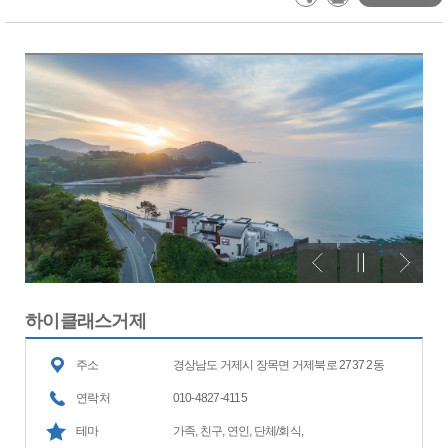
하이클래스거제
주소
경상남도 거제시 장목면 거제북로 2737 2동
연락처
010-4827-4115
테마
가족, 친구, 연인, 단체/회식,