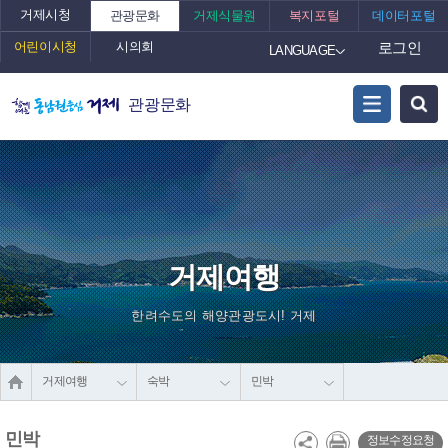
거제시청
관광문화
거제식물원
복지포털
데이터포털
어린이시청
시의회
로그인
LANGUAGE
관광문화
거제여행
한려수도의 해양관광도시! 거제
거제여행
숙박
민박
민박
정보수정요청