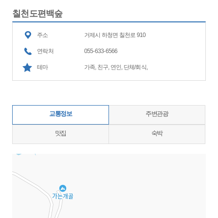
칠천도편백숲
주소
거제시 하청면 칠천로 910
연락처
055-633-6566
테마
가족, 친구, 연인, 단체/회식,
교통정보
주변관광
맛집
숙박
지도삽입 (가로100%)