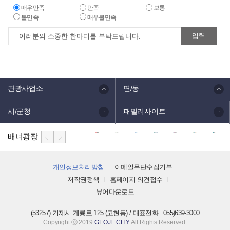
매우만족
만족
보통
불만족
매우불만족
관광사업소
면/동
시/군청
패밀리사이트
배너광장
개인정보처리방침
이메일무단수집거부
저작권정책
홈페이지 의견접수
뷰어다운로드
(53257) 거제시 계룡로 125 (고현동) / 대표전화 : 055)639-3000
Copyright ⓒ 2019
GEOJE CITY
. All Rights Reserved.