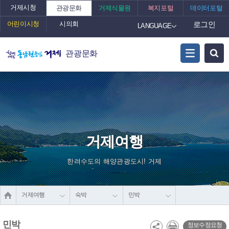
거제시청
관광문화
거제식물원
복지포털
데이터포털
어린이시청
시의회
로그인
LANGUAGE
관광문화
거제여행
한려수도의 해양관광도시! 거제
거제여행
숙박
민박
민박
정보수정요청