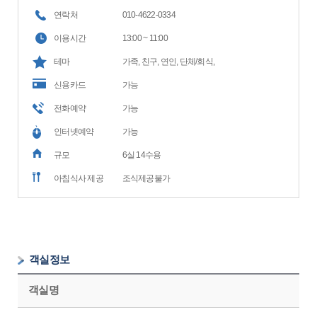
연락처
010-4622-0334
이용시간
13:00 ~ 11:00
테마
가족, 친구, 연인, 단체/회식,
신용카드
가능
전화예약
가능
인터넷예약
가능
규모
6실 14수용
아침식사 제공
조식제공불가
객실정보
객실명