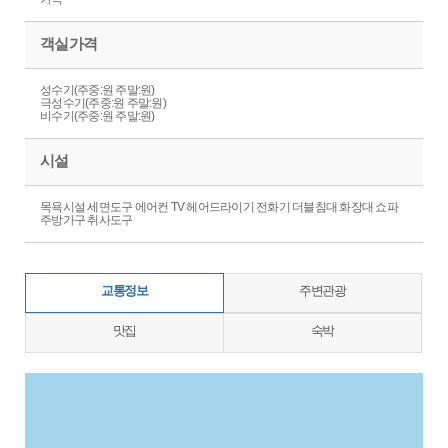
객실가격
성수기(주중:원 주말:원)
극성수기(주중:원 주말:원)
비수기(주중:원 주말:원)
시설
목욕시설 세면도구 에어컨 TV 헤어드라이기 전화기 더블침대 화장대 쇼파
주방가구 취사도구
교통정보
주변관광
맛집
숙박
지도삽입 (가로100%)