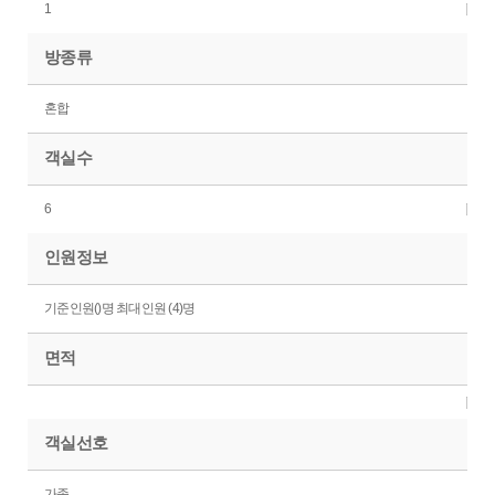
1
방종류
혼합
객실수
6
인원정보
기준인원()명 최대인원 (4)명
면적
객실선호
가족