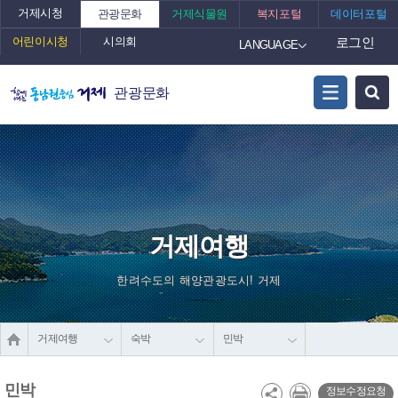
거제시청
관광문화
거제식물원
복지포털
데이터포털
어린이시청
시의회
로그인
LANGUAGE
관광문화
거제여행
한려수도의 해양관광도시! 거제
거제여행
숙박
민박
민박
정보수정요청