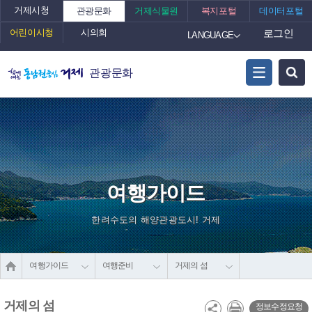
거제시청
관광문화
거제식물원
복지포털
데이터포털
어린이시청
시의회
로그인
LANGUAGE
관광문화
여행가이드
한려수도의 해양관광도시! 거제
여행가이드
여행준비
거제의 섬
거제의 섬
정보수정요청