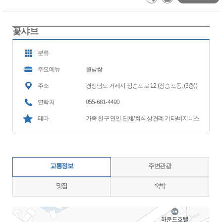
꽃샤브
분류
주요메뉴
월남쌈
주소
경상남도 거제시 장승포로 12 (장승포동, (3층))
연락처
055-681-4490
테마
가족 친구 연인 단체/회식 상견례 기타/비지니스
교통정보
주변관광
맛집
숙박
지도삽입 (가로100%)