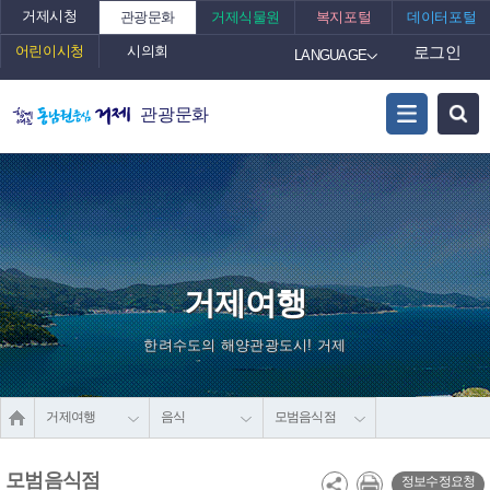
거제시청
관광문화
거제식물원
복지포털
데이터포털
어린이시청
시의회
로그인
LANGUAGE
관광문화
거제여행
한려수도의 해양관광도시! 거제
거제여행
음식
모범음식점
모범음식점
정보수정요청