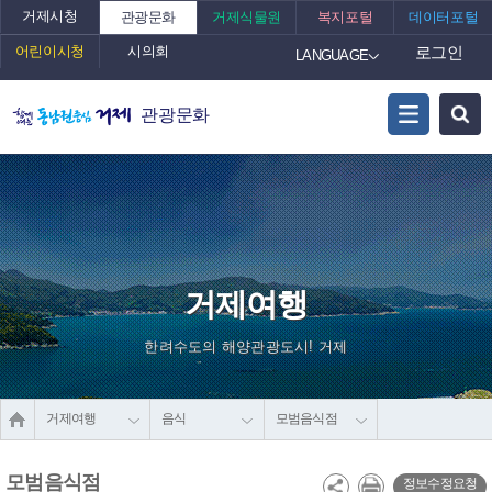
거제시청
관광문화
거제식물원
복지포털
데이터포털
어린이시청
시의회
로그인
LANGUAGE
관광문화
거제여행
한려수도의 해양관광도시! 거제
거제여행
음식
모범음식점
모범음식점
정보수정요청