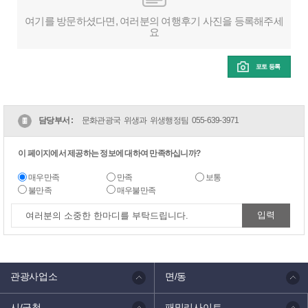
여기를 방문하셨다면, 여러분의 여행후기 사진을 등록해주세
요
포토 등록
담당부서 :
문화관광국 위생과 위생행정팀
055-639-3971
이 페이지에서 제공하는 정보에 대하여 만족하십니까?
매우만족
만족
보통
불만족
매우불만족
관광사업소
면/동