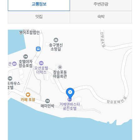
교통정보
주변관광
맛집
숙박
지도삽입 (가로100%)