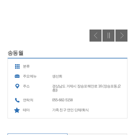
송동월
분류
주요메뉴
생선회
주소
경상남도 거제시 장승포해안로 16 (장승포동,(2
층))
연락처
055-682-5158
테마
가족 친구 연인 단체/회식