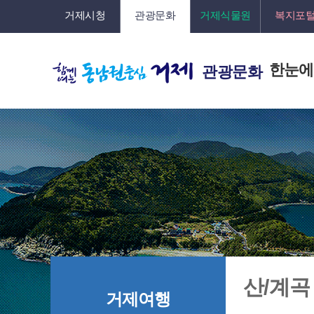
거제시청
관광문화
거제식물원
복지포
한눈에
관광문화
산/계곡
거제여행