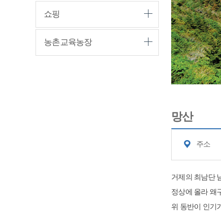
쇼핑
농촌교육농장
망산
주소
거제의 최남단 
정상에 올라 왜
위 동반이 인기