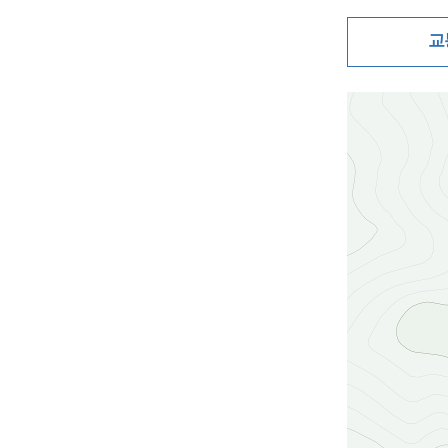
교
지도삽입 (가로10