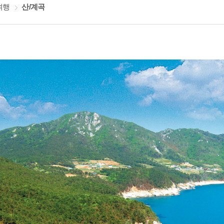
여행
산/계곡