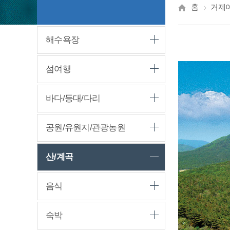
홈
거제
해수욕장
섬여행
바다/등대/다리
공원/유원지/관광농원
산/계곡
음식
숙박