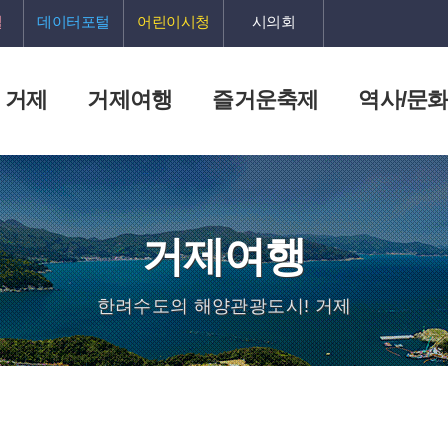
털
데이터포털
어린이시청
시의회
 거제
거제여행
즐거운축제
역사/문
거제여행
한려수도의 해양관광도시! 거제