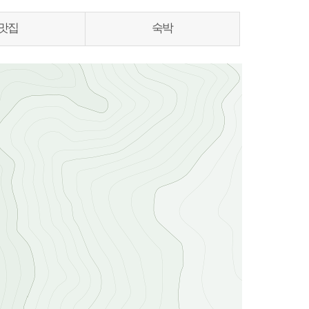
맛집
숙박