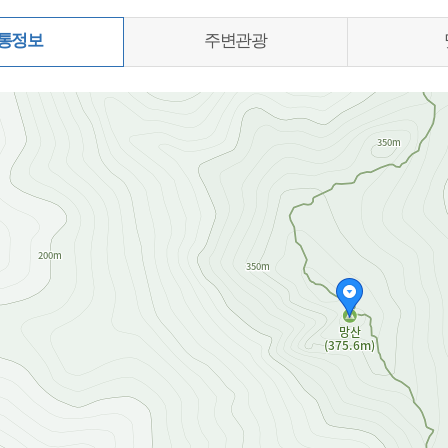
통정보
주변관광
0%)