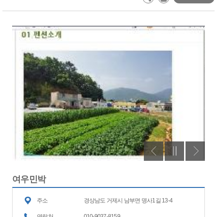
여우민박
주소
경상남도 거제시 남부면 명사1길 13-4
연락처
010-9037-8159