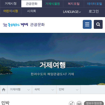
거제시청
관광문화
거제식물원
복지포털
데이터포털
어린이시청
시의회
로그인
LANGUAGE
관광문화
거제여행
한려수도의 해양관광도시! 거제
거제여행
숙박
민박
민박
정보수정요청