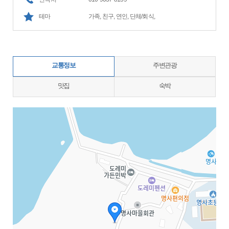
테마
가족, 친구, 연인, 단체/회식,
교통정보
주변관광
맛집
숙박
지도삽입 (가로100%)