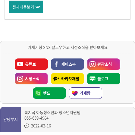
전체내용보기
거제시청 SNS 팔로우하고 시정소식을 받아보세요
유튜브
페이스북
관광소식
시정소식
카카오채널
블로그
밴드
거제랑
복지국 아동청소년과 청소년지원팀
055-639-4984
담당부서
2022-02-16