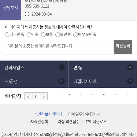
보건소 보건과 보건행정팀
055-639-6111
담당부서
2024-03-04
이 페이지에서 제공하는 정보에 대하여 만족하십니까?
매우만족
만족
보통
불만족
매우불만족
의견등록
관과사업소
면/동
시/군청
패밀리사이트
배너광장
개인정보처리방침
이메일무단수집거부
저작권정책
누리집 의견접수
뷰어다운로드
(53236) 경남 거제시 수양로 506(양정동)/ 대표전화 : 055-639-6200 / 팩스번호 :
확인하기