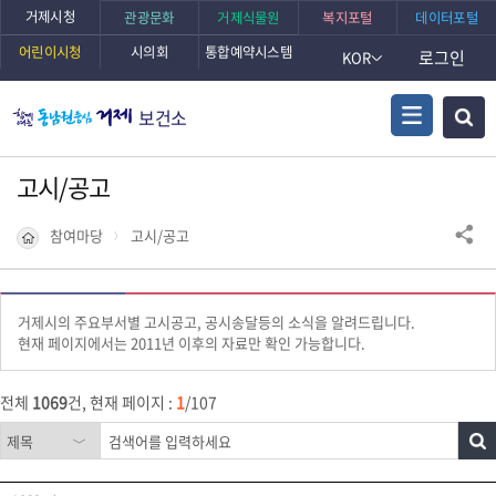
거제시청
관광문화
거제식물원
복지포털
데이터포털
어린이시청
시의회
통합예약시스템
로그인
KOR
보건소
고시/공고
참여마당
고시/공고
거제시의 주요부서별 고시공고, 공시송달등의 소식을 알려드립니다.
현재 페이지에서는 2011년 이후의 자료만 확인 가능합니다.
전체
1069
건, 현재 페이지 :
1
/107