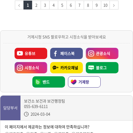
1
2
3
4
5
6
7
8
9
10
거제시청 SNS 팔로우하고 시정소식을 받아보세요
유튜브
페이스북
관광소식
시정소식
카카오채널
블로그
밴드
거제랑
보건소 보건과 보건행정팀
055-639-6111
담당부서
2024-03-04
이 페이지에서 제공하는 정보에 대하여 만족하십니까?