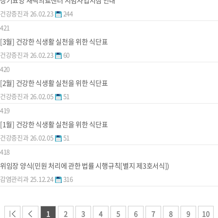
장기요양 재택의료센터 시범사업지침 안내
건강증진과
26.02.23
244
421
[3월] 건강한 식생활 실천을 위한 식단표
건강증진과
26.02.23
60
420
[2월] 건강한 식생활 실천을 위한 식단표
건강증진과
26.02.05
51
419
[1월] 건강한 식생활 실천을 위한 식단표
건강증진과
26.02.05
51
418
위임장 양식(민원 처리에 관한 법률 시행규칙[별지 제3호서식])
감염관리과
25.12.24
316
1
2
3
4
5
6
7
8
9
10