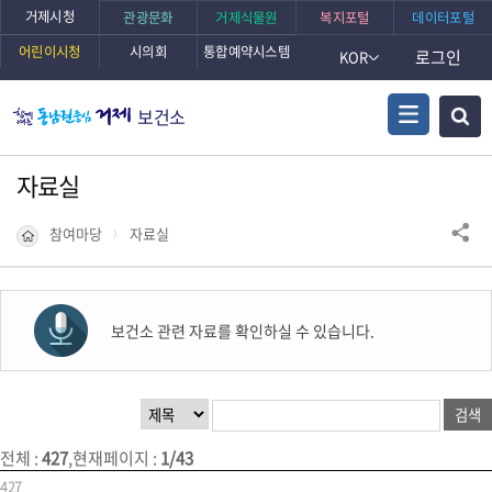
거제시청
관광문화
거제식물원
복지포털
데이터포털
어린이시청
시의회
통합예약시스템
로그인
KOR
보건소
자료실
참여마당
자료실
보건소 관련 자료를 확인하실 수 있습니다.
전체
:
427
,
현재페이지
:
1/43
427