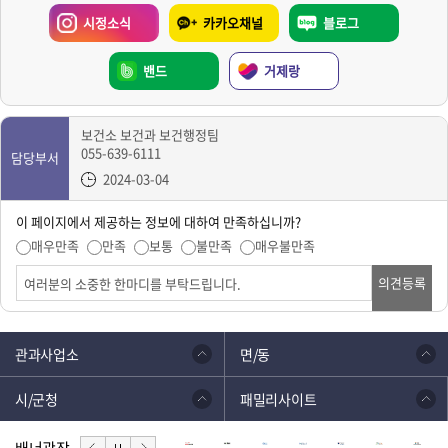
시정소식
카카오채널
블로그
밴드
거제랑
보건소 보건과 보건행정팀
055-639-6111
담당부서
2024-03-04
이 페이지에서 제공하는 정보에 대하여 만족하십니까?
매우만족
만족
보통
불만족
매우불만족
의견등록
관과사업소
면/동
시/군청
패밀리사이트