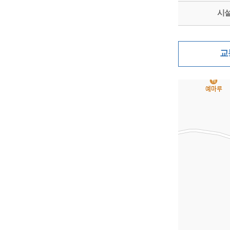
시
교
지도삽입 (가로10