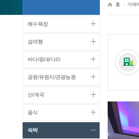
홈
거제
해수욕장
섬여행
바다/등대/다리
공원/유원지/관광농원
산/계곡
음식
숙박