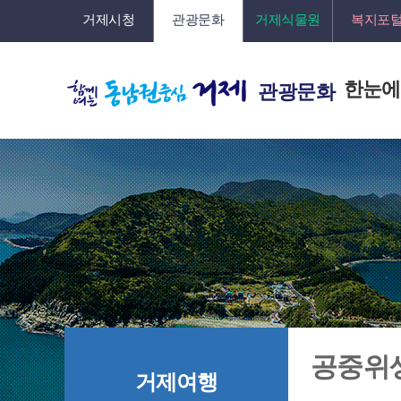
거제시청
관광문화
거제식물원
복지포
한눈에
관광문화
공중위
거제여행