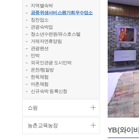
지역별숙박
공중위생서비스평가최우수업소
칭찬업소
관광숙박업
청소년수련원/유스호스텔
거제자연휴양림
관광펜션
민박
외국인관광 도시민박
온천/찜질방
한옥체험
어촌체험
신규숙박 등록신청
쇼핑
농촌교육농장
YB(와이