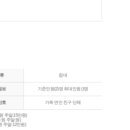
류
침대
정보
기준인원(2)명 최대인원 ()명
선호
가족 연인 친구 단체
원 주말:15만원)
원 주말:원)
 주말:12만원)