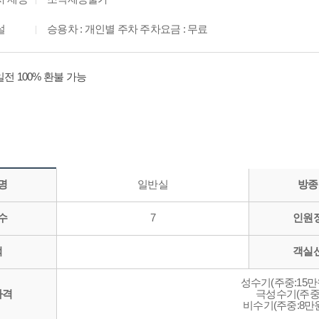
사 제공
조식제공불가
설
승용차 : 개인별 주차 주차요금 : 무료
3일전 100% 환불 가능
명
일반실
방종
수
7
인원
적
객실
성수기(주중:15만
가격
극성수기(주중:
비수기(주중:8만원