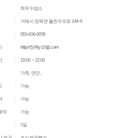
최우수업소
거제시 장목면 율천두모로 144-9
055-636-0095
지
http://장목y모텔.com
간
19:00 ~ 12:00
가족, 연인,
드
가능
약
가능
예약
가능
7실