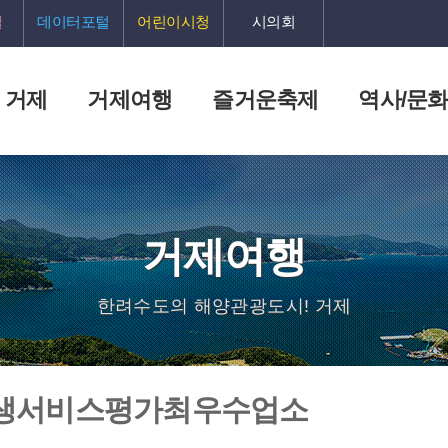
털
데이터포털
어린이시청
시의회
 거제
거제여행
즐거운축제
역사/문
거제여행
한려수도의 해양관광도시! 거제
생서비스평가최우수업소