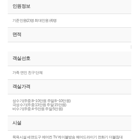
인원정보
기준인원(2)명 최대인원 (4)명
면적
객실선호
가족 연인 친구 단체
객실가격
성수기(주중:8~10만원 주말:8~10만원)
극성수기(주중:13만원 주말:15만원)
비수기(주중:4~5만원 주말:5만원)
시설
목욕시설 세면도구 에어컨 TV 케이블방송 헤어드라이기 전화기 더블침대