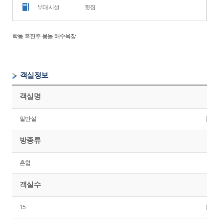
부대시설
횟집
학동 흑진주 몽돌 해수욕장
객실정보
객실명
일반실
방종류
혼합
객실수
15