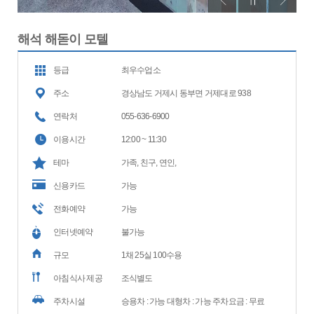
해석 해돋이 모텔
등급
최우수업소
주소
경상남도 거제시 동부면 거제대로 938
연락처
055-636-6900
이용시간
12:00 ~ 11:30
테마
가족, 친구, 연인,
신용카드
가능
전화예약
가능
인터넷예약
불가능
규모
1채 25실 100수용
아침식사 제공
조식별도
주차시설
승용차 : 가능 대형차 : 가능 주차요금 : 무료