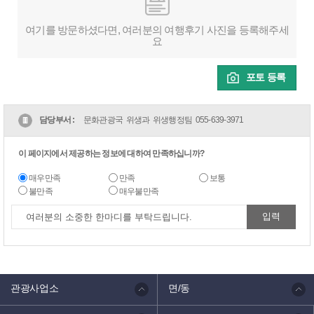
여기를 방문하셨다면, 여러분의 여행후기 사진을 등록해주세
요
포토 등록
담당부서 :
문화관광국 위생과 위생행정팀
055-639-3971
이 페이지에서 제공하는 정보에 대하여 만족하십니까?
매우만족
만족
보통
불만족
매우불만족
관광사업소
면/동