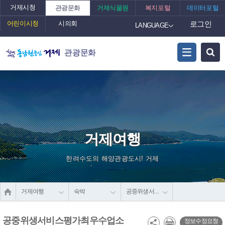
거제시청
관광문화
거제식물원
복지포털
데이터포털
어린이시청
시의회
로그인
LANGUAGE
관광문화
거제여행
한려수도의 해양관광도시! 거제
거제여행
숙박
공중위생서비스평가최우수업소
공중위생서비스평가최우수업소
정보수정요청