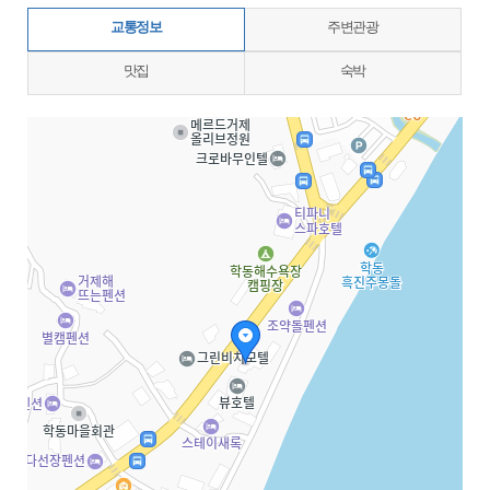
교통정보
주변관광
맛집
숙박
지도삽입 (가로100%)