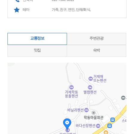
테마
가족, 친구, 연인, 단체/회식,
교통정보
주변관광
맛집
숙박
지도삽입 (가로100%)