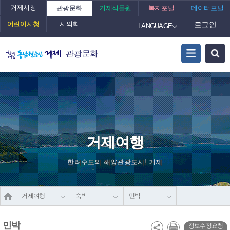
거제시청
관광문화
거제식물원
복지포털
데이터포털
어린이시청
시의회
로그인
LANGUAGE
관광문화
거제여행
한려수도의 해양관광도시! 거제
거제여행
숙박
민박
민박
정보수정요청