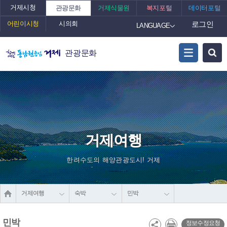
거제시청
관광문화
거제식물원
복지포털
데이터포털
어린이시청
시의회
로그인
LANGUAGE
관광문화
거제여행
한려수도의 해양관광도시! 거제
거제여행
숙박
민박
민박
정보수정요청