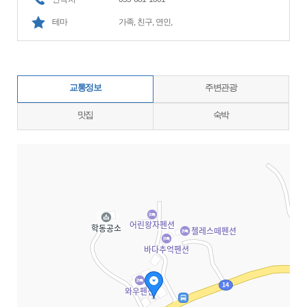
테마
가족, 친구, 연인,
교통정보
주변관광
맛집
숙박
지도삽입 (가로100%)