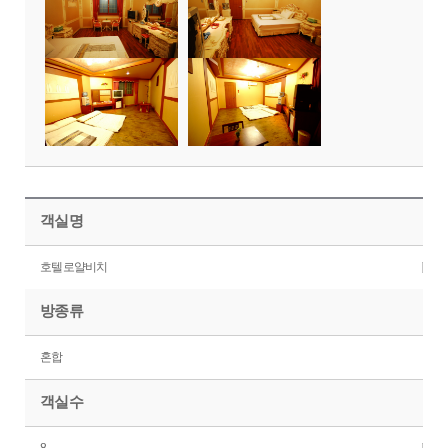
객실명
호텔로얄비치
방종류
혼합
객실수