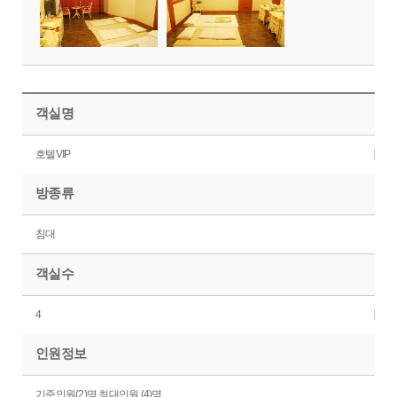
객실명
호텔VIP
방종류
침대
객실수
4
인원정보
기준인원(2)명 최대인원 (4)명