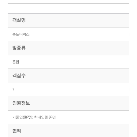
객실명
콘도디럭스
방종류
혼합
객실수
7
인원정보
기준인원(2)명 최대인원 (4)명
면적