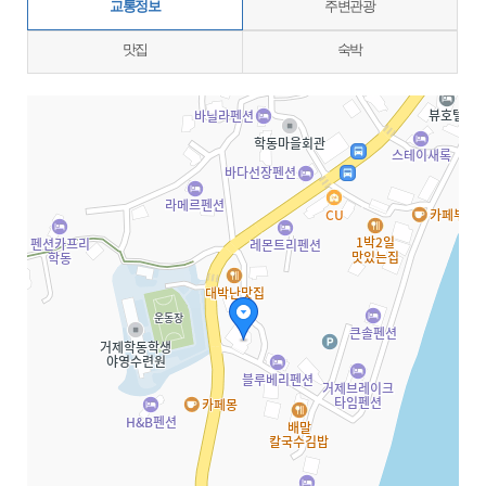
교통정보
주변관광
맛집
숙박
지도삽입 (가로100%)