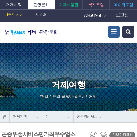
거제시청
관광문화
거제식물원
복지포털
데이터포털
어린이시청
시의회
로그인
LANGUAGE
관광문화
거제여행
한려수도의 해양관광도시! 거제
거제여행
숙박
공중위생서비스평가최우수업소
공중위생서비스평가최우수업소
정보수정요청