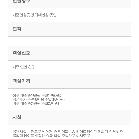
인원정보
기준인원(2)명 최대인원 (5)명
면적
객실선호
가족 연인 친구
객실가격
성수기(주중:8만원 주말:10만원)
극성수기(주중:8만원 주말:10만원)
비수기(주중:4만원 주말:5만원)
시설
목욕시설 세면도구 에어컨 TV 케이블방송 헤어드라이기 전화기 인터넷 더
블침대 테이블 화장대 쇼파 책상 주방가구 취사도구