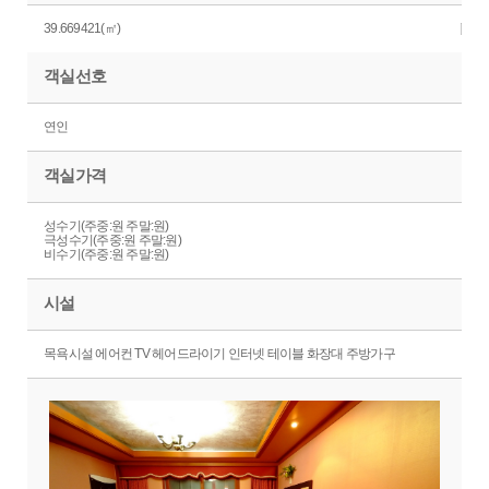
39.669421(㎡)
객실선호
연인
객실가격
성수기(주중:원 주말:원)
극성수기(주중:원 주말:원)
비수기(주중:원 주말:원)
시설
목욕시설 에어컨 TV 헤어드라이기 인터넷 테이블 화장대 주방가구