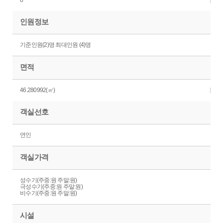
8
인원정보
기준인원(2)명 최대인원 (4)명
면적
46.280992(㎡)
객실선호
연인
객실가격
성수기(주중:원 주말:원)
극성수기(주중:원 주말:원)
비수기(주중:원 주말:원)
시설