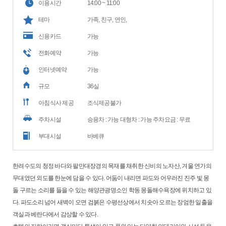
이용시간
14:00 ~ 11:00
테마
가족, 친구, 연인,
신용카드
가능
전화예약
가능
인터넷예약
가능
규모
36실
아침식사 제공
조식제공불가
주차시설
승용차 : 가능 대형차 : 가능 주차요금 : 무료
부대시설
바베큐
한려수도의 청정 바다와 팔만대장경의 목재를 채취한 신비의 노자산, 겨울 연가의
무대였던 외도를 한눈에 담을 수 있다. 어둠이 내리면 파도와 어우러진 진주 빛 몽
돌 구르는 소리를 들을 수 있는 해양관광명소인 학동 몽돌해수욕장에 위치하고 있
다. 파도소리 넘어 새벽이 오면 검붉은 수평선상에서 치솟아 오르는 장엄한 일출을
객실과 베란다에서 감상할 수 있다.