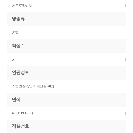
콘도로얄비치
방종류
혼합
객실수
6
인원정보
기준인원(2)명 최대인원 (4)명
면적
46.280992(㎡)
객실선호