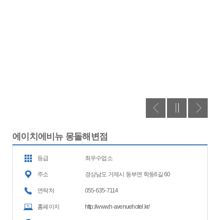
에이치에비뉴 몽돌해변점
등급
최우수업소
주소
경상남도 거제시 동부면 학동6길 60
연락처
055-635-7114
홈페이지
http://www.h-avenuehotel.kr/