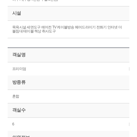
시설
목욕시설 세면도구 에어컨 TV 케이블방송 헤어드라이기 전화기 인터넷 더
블침대 테이블 책상 취사도구
객실명
프리미엄
방종류
혼합
객실수
6