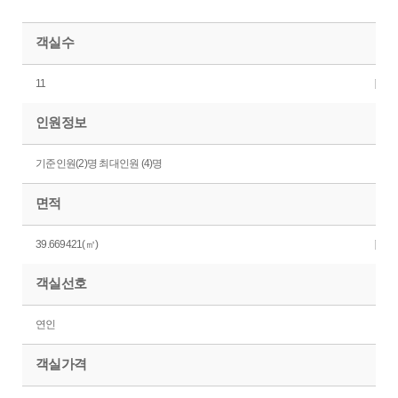
객실수
11
인원정보
기준인원(2)명 최대인원 (4)명
면적
39.669421(㎡)
객실선호
연인
객실가격