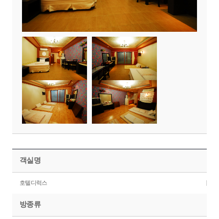
객실명
호텔디럭스
방종류