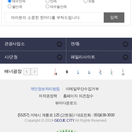
매우만족
만족
보통
불만족
매우불만족
관광사업소
면/동
시/군청
패밀리사이트
배너광장
개인정보처리방침
이메일무단수집거부
저작권정책
홈페이지 의견접수
뷰어다운로드
(53257) 거제시 계룡로 125 (고현동) / 대표전화 : 055)639-3000
Copyright ⓒ 2019
GEOJE CITY
. All Rights Reserved.