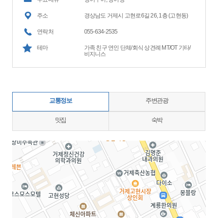
주소
경상남도 거제시 고현로6길 26, 1층 (고현동)
연락처
055-634-2535
테마
가족 친구 연인 단체/회식 상견례 MT/OT 기타/
비지니스
교통정보
주변관광
맛집
숙박
지도삽입 (가로100%)