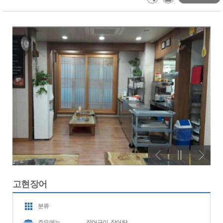
고현장어
분류
주요메뉴
장어구이, 장어탕