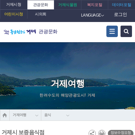
거제시청
관광문화
거제식물원
복지포털
데이터포털
어린이시청
시의회
로그인
LANGUAGE
관광문화
거제여행
한려수도의 해양관광도시! 거제
거제여행
음식
거제시 보증음식점
정보수정요청