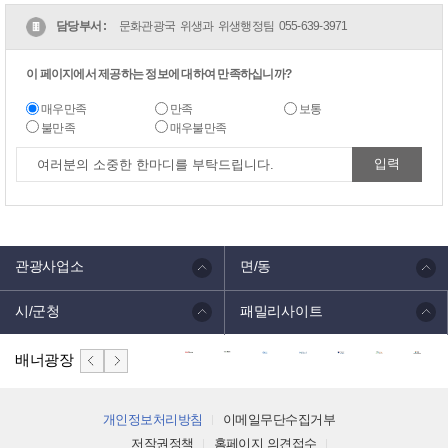
담당부서 :
문화관광국 위생과 위생행정팀
055-639-3971
이 페이지에서 제공하는 정보에 대하여 만족하십니까?
매우만족
만족
보통
불만족
매우불만족
관광사업소
면/동
시/군청
패밀리사이트
배너광장
개인정보처리방침
이메일무단수집거부
저작권정책
홈페이지 의견접수