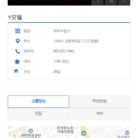
Y모텔
등급
최우수업소
주소
거제시 고현로9길 7-1 (고현동)
연락처
055-637-7441
테마
가족, 연인,
규모
26실
교통정보
주변관광
맛집
숙박
지도삽입 (가로100%)