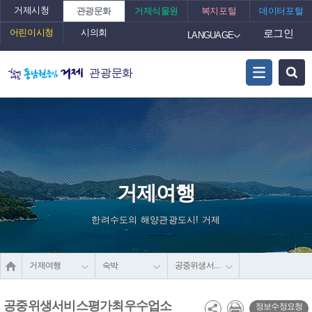
거제시청
관광문화
거제식물원
복지포털
데이터포털
어린이시청
시의회
로그인
LANGUAGE
관광문화
거제여행
한려수도의 해양관광도시! 거제
거제여행
숙박
공중위생서비스평가최우수업소
공중위생서비스평가최우수업소
정보수정요청