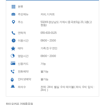
분류
주요메뉴
커피, 디저트
주소
53249 경상남도 거제시 중곡로3길 23, 1층(고
현동)
연락처
055-633-0125
이용시간
09:00 ~ 23:00
테마
가족 친구 연인
영업시간
09:00 ~ 23:00
신용카드
가능
전화예약
불가능
인터넷예약
불가능
좌석수
전제 : 24석 별실 : 0석 테이블 ( 좌식 : 0석 입식 :
24석 )
하이오커피 거제중곡점