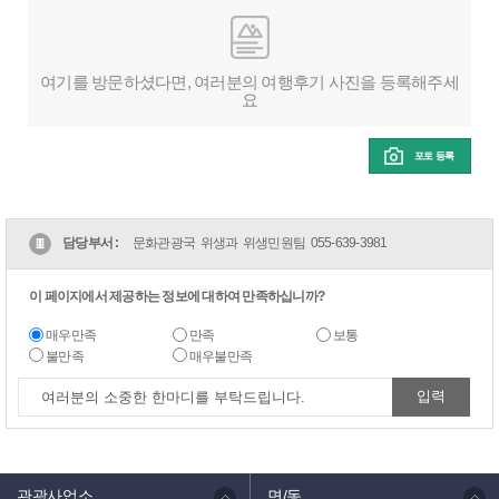
여기를 방문하셨다면, 여러분의 여행후기 사진을 등록해주세
요
포토 등록
담당부서 :
문화관광국 위생과 위생민원팀
055-639-3981
이 페이지에서 제공하는 정보에 대하여 만족하십니까?
매우만족
만족
보통
불만족
매우불만족
관광사업소
면/동