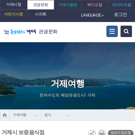
거제시청
관광문화
거제식물원
복지포털
데이터포털
어린이시청
시의회
로그인
LANGUAGE
관광문화
거제여행
한려수도의 해양관광도시! 거제
거제여행
음식
거제시 보증음식점
정보수정요청