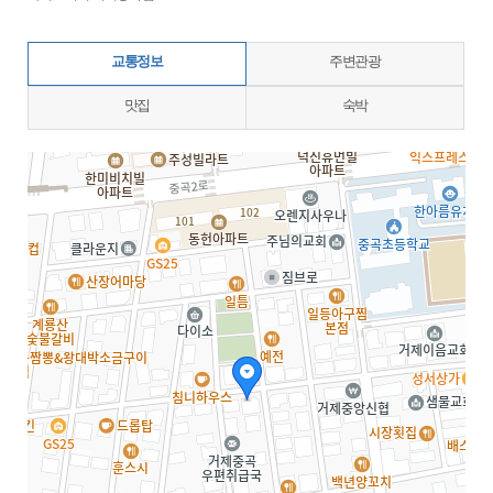
교통정보
주변관광
맛집
숙박
지도삽입 (가로100%)