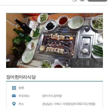
장어한마리식당
분류
주요메뉴
장어구이,장어탕
주소
경상남도 거제시 거제중앙로 1912-3 (고현동)