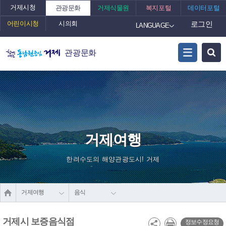
거제시청
관광문화
거제식물원
복지포털
데이터포털
어린이시청
시의회
로그인
LANGUAGE
관광문화
거제여행
한려수도의 해양관광도시! 거제
거제여행
음식
거제시 보증음식점
정보수정요청