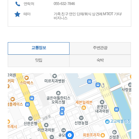
연락처
055-632-7846
테마
가족 친구 연인 단체/회식 상견례 MT/OT 기타/
비지니스
교통정보
주변관광
맛집
숙박
지도삽입 (가로100%)