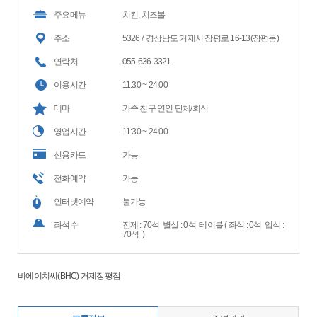
주요메뉴
치킨, 치즈볼
주소
53267 경상남도 거제시 장평로 16-13(장평동)
연락처
055-636-3321
이용시간
11:30 ~ 24:00
테마
가족 친구 연인 단체/회식
영업시간
11:30 ~ 24:00
신용카드
가능
전화예약
가능
인터넷예약
불가능
좌석수
전제 : 70석 별실 : 0석 테이블 ( 좌식 : 0석 입식 :
70석 )
비에이치씨(BHC) 거제장평점