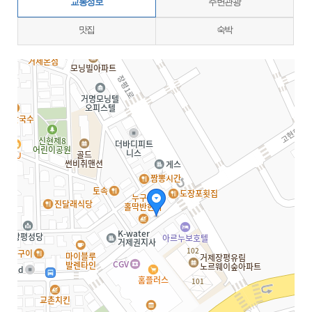
교통정보
주변관광
맛집
숙박
지도삽입 (가로100%)