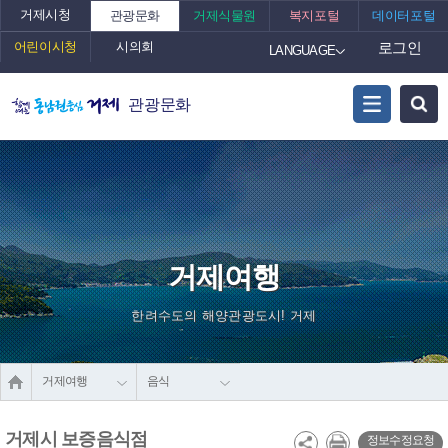
거제시청
관광문화
거제식물원
복지포털
데이터포털
어린이시청
시의회
로그인
LANGUAGE
관광문화
거제여행
한려수도의 해양관광도시! 거제
거제여행
음식
거제시 보증음식점
정보수정요청