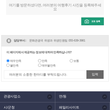
여기를 방문하셨다면, 여러분의 여행후기 사진을 등록해주세
요
포토 등록
담당부서 :
문화관광국 위생과 위생민원팀
055-639-3981
이 페이지에서 제공하는 정보에 대하여 만족하십니까?
매우만족
만족
보통
불만족
매우불만족
관광사업소
면/동
시/군청
패밀리사이트