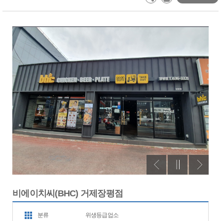
비에이치씨(BHC) 거제장평점
분류
위생등급업소