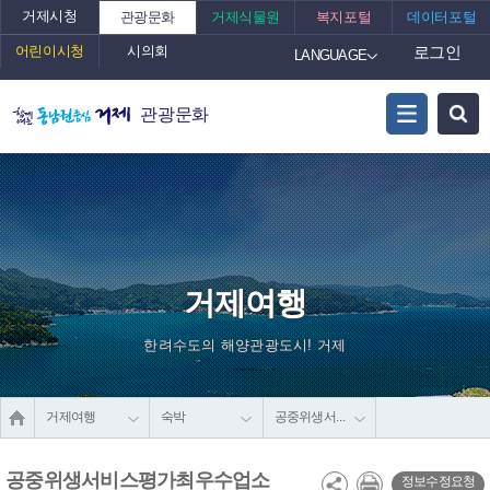
거제시청
관광문화
거제식물원
복지포털
데이터포털
어린이시청
시의회
로그인
LANGUAGE
관광문화
거제여행
한려수도의 해양관광도시! 거제
거제여행
숙박
공중위생서비스평가최우수업소
공중위생서비스평가최우수업소
정보수정요청