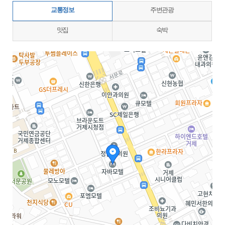
교통정보
주변관광
맛집
숙박
지도삽입 (가로100%)