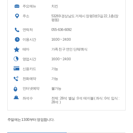
주요메뉴
치킨
주소
53269 경상남도 거제시 장평3로3길 22, 1층(장
평동)
연락처
055-636-6092
이용시간
16:00 ~ 24:00
테마
가족 친구 연인 단체/회식
영업시간
16:00 ~ 24:00
신용카드
가능
전화예약
가능
인터넷예약
불가능
좌석수
전제 : 28석 별실 : 0석 테이블 ( 좌식 : 0석 입식 :
28석 )
주말에는 13:00부터 영업합니다.