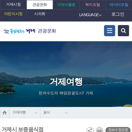
거제시청
관광문화
거제식물원
복지포털
데이터포털
어린이시청
시의회
로그인
LANGUAGE
관광문화
거제여행
한려수도의 해양관광도시! 거제
거제여행
음식
거제시 보증음식점
정보수정요청