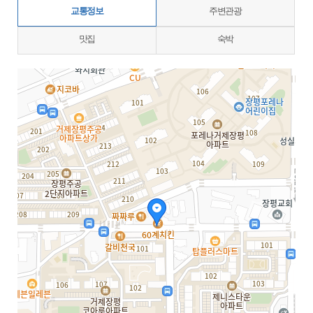
교통정보
주변관광
맛집
숙박
지도삽입 (가로100%)