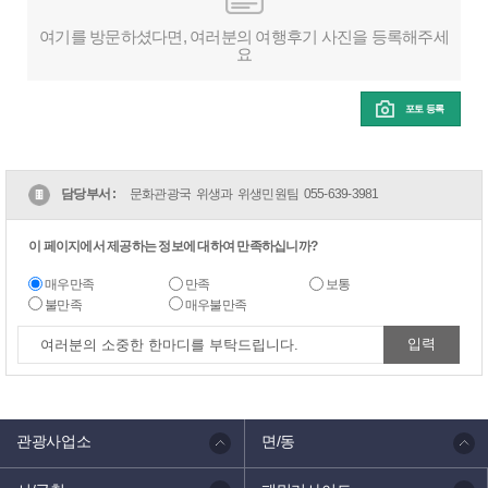
여기를 방문하셨다면, 여러분의 여행후기 사진을 등록해주세
요
포토 등록
담당부서 :
문화관광국 위생과 위생민원팀
055-639-3981
이 페이지에서 제공하는 정보에 대하여 만족하십니까?
매우만족
만족
보통
불만족
매우불만족
관광사업소
면/동