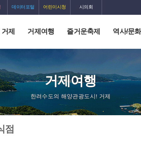
털
데이터포털
어린이시청
시의회
 거제
거제여행
즐거운축제
역사/문
거제여행
한려수도의 해양관광도시! 거제
식점