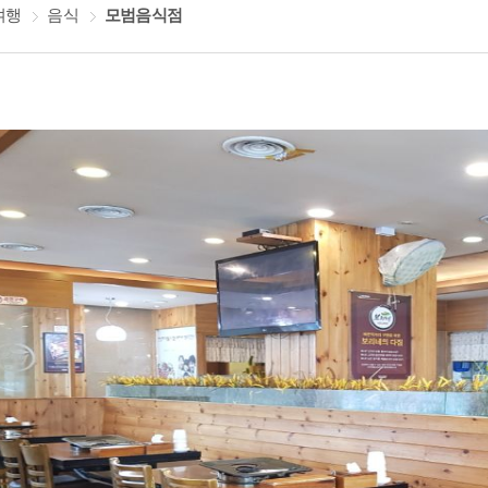
여행
음식
모범음식점