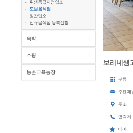
위생등급지정업소
모범음식점
칭찬업소
신규음식점 등록신청
숙박
쇼핑
보리네생고
농촌교육농장
분류
주요메
주소
연락처
테마