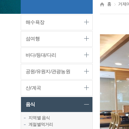
홈
거제
해수욕장
섬여행
바다/등대/다리
공원/유원지/관광농원
산/계곡
음식
지역별 음식
계절별먹거리