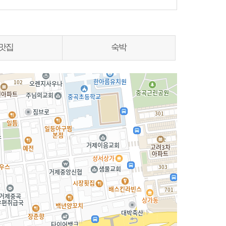
맛집
숙박