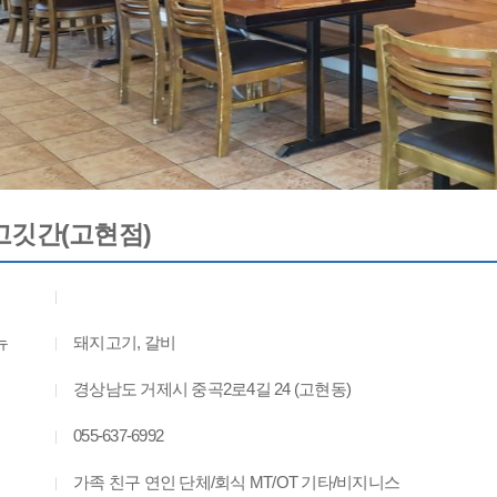
깃간(고현점)
뉴
돼지고기, 갈비
경상남도 거제시 중곡2로4길 24 (고현동)
055-637-6992
가족 친구 연인 단체/회식 MT/OT 기타/비지니스