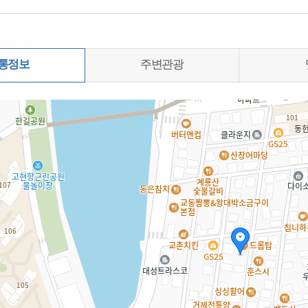
통정보
주변관광
0%)