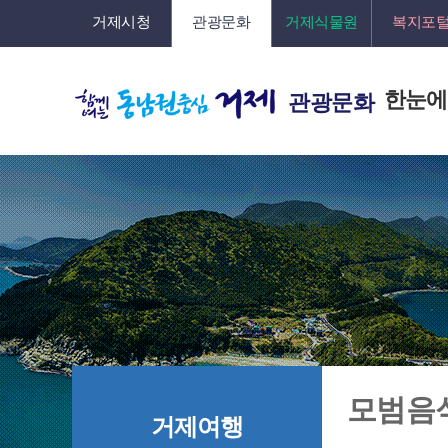
거제시청
관광문화
거제식물원
복지포
한눈에
관광문화
모범음
거제여행