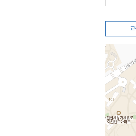
교
지도삽입 (가로10