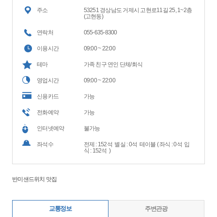
주소
53251 경상남도 거제시 고현로11길 25, 1~2층
(고현동)
연락처
055-635-8300
이용시간
09:00 ~ 22:00
테마
가족 친구 연인 단체/회식
영업시간
09:00 ~ 22:00
신용카드
가능
전화예약
가능
인터넷예약
불가능
좌석수
전제 : 152석 별실 : 0석 테이블 ( 좌식 : 0석 입
식 : 152석 )
반미샌드위치 맛집
교통정보
주변관광