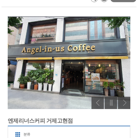
엔제리너스커피 거제고현점
분류