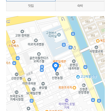
맛집
숙박
지도삽입 (가로100%)