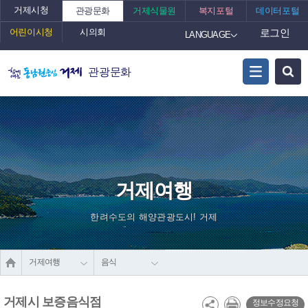
거제시청
관광문화
거제식물원
복지포털
데이터포털
어린이시청
시의회
로그인
LANGUAGE
관광문화
거제여행
한려수도의 해양관광도시! 거제
거제여행
음식
거제시 보증음식점
정보수정요청