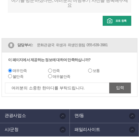
여기를 방문하셨다면, 여러분의 여행후기 사진을 등록해주세
요
포토 등록
담당부서 :
문화관광국 위생과 위생민원팀
055-639-3981
이 페이지에서 제공하는 정보에 대하여 만족하십니까?
매우만족
만족
보통
불만족
매우불만족
관광사업소
면/동
시/군청
패밀리사이트