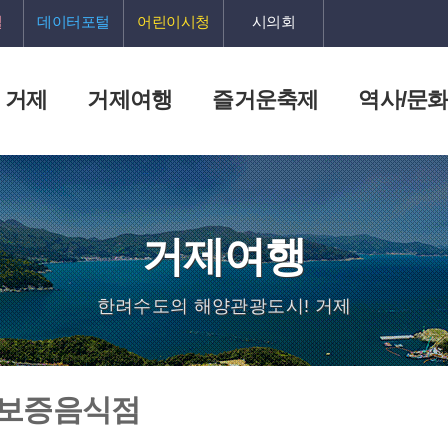
털
데이터포털
어린이시청
시의회
 거제
거제여행
즐거운축제
역사/문
거제여행
한려수도의 해양관광도시! 거제
 보증음식점