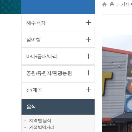
홈
거제
해수욕장
섬여행
바다/등대/다리
공원/유원지/관광농원
산/계곡
음식
지역별 음식
계절별먹거리