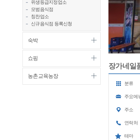
위생등급지정업소
모범음식점
칭찬업소
신규음식점 등록신청
숙박
쇼핑
장가네일품
농촌교육농장
분류
주요메
주소
연락처
테마