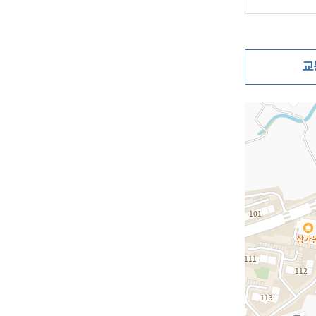
교
지도삽입 (가로10