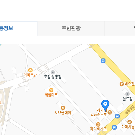
통정보
주변관광
0%)