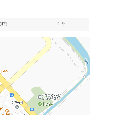
맛집
숙박