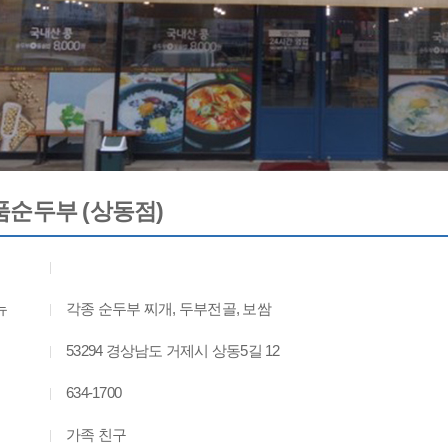
순두부 (상동점)
뉴
각종 순두부 찌개, 두부전골, 보쌈
53294 경상남도 거제시 상동5길 12
634-1700
가족 친구