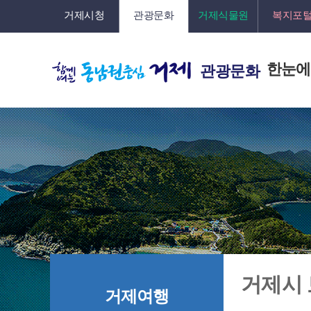
거제시청
관광문화
거제식물원
복지포
한눈에
관광문화
거제시
거제여행