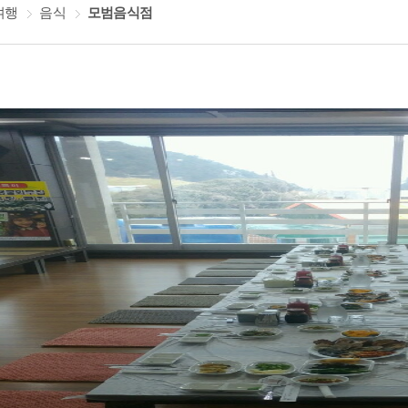
여행
음식
모범음식점