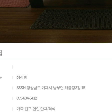
집
뉴
생선회
53334 경상남도 거제시 남부면 해금강3길 15
055-634-6412
가족 친구 연인 단체/회식