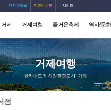
털
데이터포털
어린이시청
시의회
 거제
거제여행
즐거운축제
역사/문
거제여행
한려수도의 해양관광도시! 거제
식점