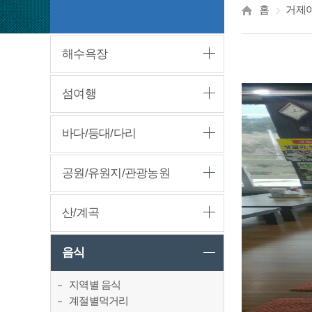
홈
거제
해수욕장
섬여행
바다/등대/다리
공원/유원지/관광농원
산/계곡
음식
지역별 음식
계절별먹거리