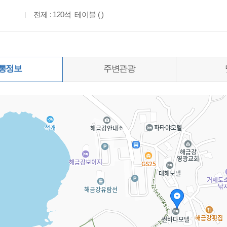
전제 : 120석 테이블 ( )
통정보
주변관광
0%)