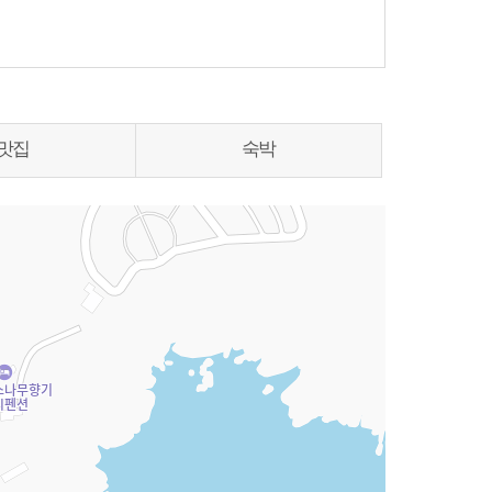
맛집
숙박