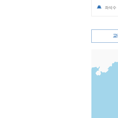
좌석수
교
지도삽입 (가로10