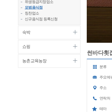
위생등급지정업소
모범음식점
칭찬업소
신규음식점 등록신청
숙박
쇼핑
썬바다횟
농촌교육농장
분류
주요메
주소
연락처
테마