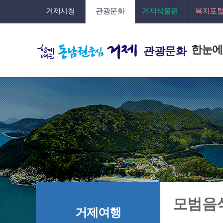
거제시청
관광문화
거제식물원
복지포
한눈에
관광문화
모범음
거제여행