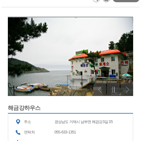
해금강하우스
주소
경상남도 거제시 남부면 해검강3길 35
연락처
055-633-1351