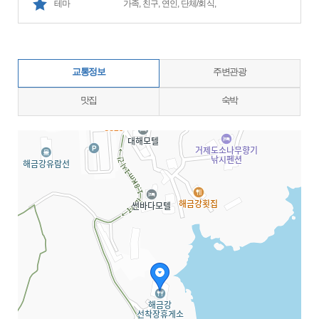
테마
가족, 친구, 연인, 단체/회식,
교통정보
주변관광
맛집
숙박
지도삽입 (가로100%)