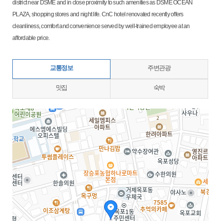
district near DSME and in close proximity to such amenities as DSME OCEAN
PLAZA, shopping stores and night life. CnC hotel renovated recently offers
cleanliness, comfort and convenience served by well-trained employee at an
affordable price.
교통정보
주변관광
맛집
숙박
지도삽입 (가로100%)