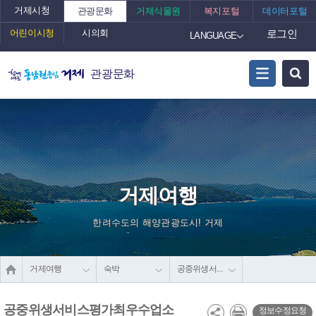
거제시청
관광문화
거제식물원
복지포털
데이터포털
어린이시청
시의회
로그인
LANGUAGE
관광문화
거제여행
한려수도의 해양관광도시! 거제
거제여행
숙박
공중위생서비스평가최우수업소
공중위생서비스평가최우수업소
정보수정요청