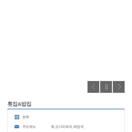
횟집&밥집
분류
주요메뉴
회, 도다리쑥국, 해장국