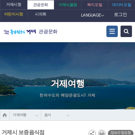
거제시청
관광문화
거제식물원
복지포털
데이터포털
어린이시청
시의회
로그인
LANGUAGE
관광문화
거제여행
한려수도의 해양관광도시! 거제
거제여행
음식
거제시 보증음식점
정보수정요청