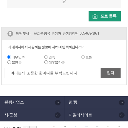
요
포토 등록
담당부서 :
문화관광국 위생과 위생행정팀
055-639-3971
이 페이지에서 제공하는 정보에 대하여 만족하십니까?
매우만족
만족
보통
불만족
매우불만족
관광사업소
면/동
시/군청
패밀리사이트