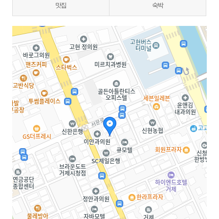
맛집
숙박
지도삽입 (가로100%)