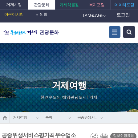
거제시청
관광문화
거제식물원
복지포털
데이터포털
어린이시청
시의회
로그인
LANGUAGE
관광문화
거제여행
한려수도의 해양관광도시! 거제
거제여행
숙박
공중위생서비스평가최우수업소
공중위생서비스평가최우수업소
정보수정요청