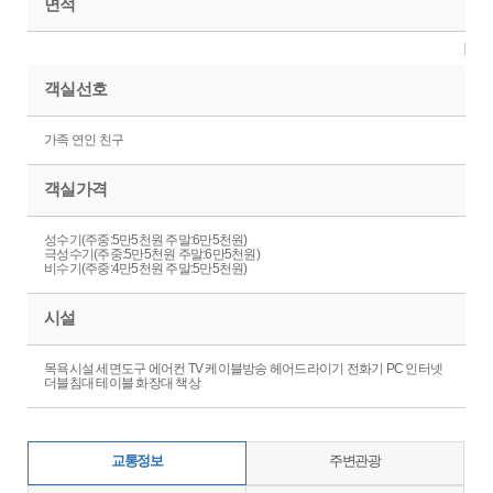
면적
객실선호
가족 연인 친구
객실가격
성수기(주중:5만5천원 주말:6만5천원)
극성수기(주중:5만5천원 주말:6만5천원)
비수기(주중:4만5천원 주말:5만5천원)
시설
목욕시설 세면도구 에어컨 TV 케이블방송 헤어드라이기 전화기 PC 인터넷
더블침대 테이블 화장대 책상
교통정보
주변관광