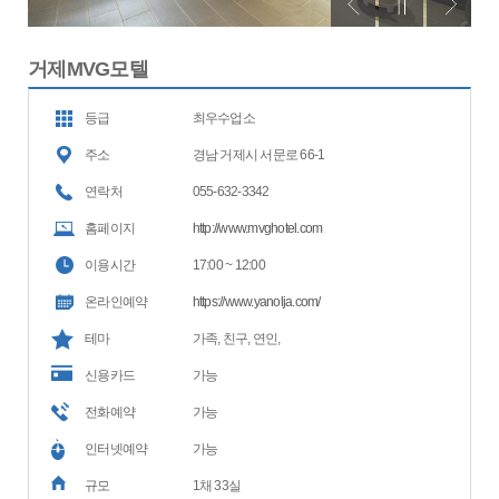
거제MVG모텔
등급
최우수업소
주소
경남 거제시 서문로 66-1
연락처
055-632-3342
홈페이지
http://www.mvghotel.com
이용시간
17:00 ~ 12:00
온라인예약
https://www.yanolja.com/
테마
가족, 친구, 연인,
신용카드
가능
전화예약
가능
인터넷예약
가능
규모
1채 33실