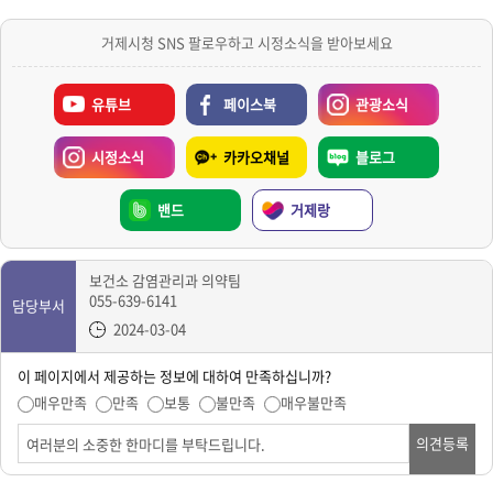
거제시청 SNS 팔로우하고 시정소식을 받아보세요
유튜브
페이스북
관광소식
시정소식
카카오채널
블로그
밴드
거제랑
보건소 감염관리과 의약팀
055-639-6141
담당부서
2024-03-04
이 페이지에서 제공하는 정보에 대하여 만족하십니까?
매우만족
만족
보통
불만족
매우불만족
의견등록