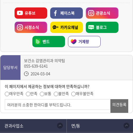
유튜브
페이스북
관광소식
시정소식
카카오채널
블로그
밴드
거제랑
보건소 감염관리과 의약팀
055-639-6141
담당부서
2024-03-04
이 페이지에서 제공하는 정보에 대하여 만족하십니까?
매우만족
만족
보통
불만족
매우불만족
의견등록
관과사업소
면/동