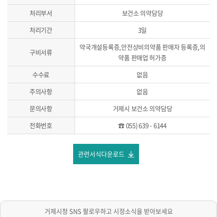
처리부서
보건소 의약담당
처리기간
3일
약국개설등록증,안전상비의약품 판매자 등록증,의
구비서류
약품 판매업 허가증
수수료
없음
주의사항
없음
문의사항
거제시 보건소 의약담당
전화번호
☎ 055) 639 - 6144
관련서식다운로드
거제시청 SNS 팔로우하고 시정소식을 받아보세요