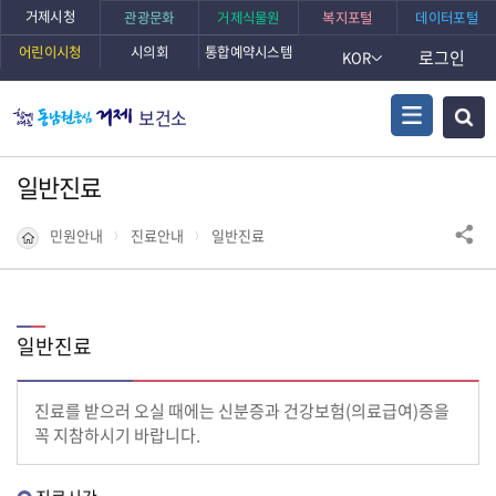
거제시청
관광문화
거제식물원
복지포털
데이터포털
어린이시청
시의회
통합예약시스템
로그인
KOR
보건소
일반진료
민원안내
진료안내
일반진료
일반진료
진료를 받으러 오실 때에는 신분증과 건강보험(의료급여)증을
꼭 지참하시기 바랍니다.