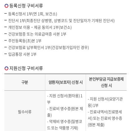
등록신청 구비서류
등록신청서 1부(연 1회, 보건소)
진단서 1부(최종진단 상병명, 상병코드 및 진단일자가 기재된 진단서)
개인정보 이용‧제공 동의서 1부(보건소)
건강보험증 또는 의료급여증 사본 1부
주민등록등(초)본 1부
건강보험료 납부확인서 1부(건강보험가입자인 경우)
입금통장 사본 1부
지원신청 구비서류
본인부담금 지급보증제
구분
암환자(보호자) 신청 시
신청 시
- 지원 신청서(환자용) 1
- 지원 신청서(요양기관
부
용) 1부
- 진료비 영수증(원본 제
필수서류
- 진료내역서(진료명세
출)
서) 또는 진료비 영수증
- 약제비 영수증(질병코
(원본 제출)
드 또는 약품명 기재)